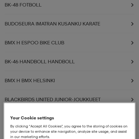
BK-48 FOTBOLL
BUDOSEURA IMATRAN KUSANKU KARATE
BMX H ESPOO BIKE CLUB
BK-46 HANDBOLL HANDBOLL
BMX H BMX HELSINKI
BLACKBIRDS UNITED JUNIOR-JOUKKUEET
Your Cookie settings
BLACKBIRDS UNITED SENIOR-JOUKKUEET
By clicking “Accept All Cookies”, you agree to the storing of cookies on
your device to enhance site navigation, analyze site usage, and assist
BUDOKWAI RY KARATEJAOSTO
in our marketing efforts.