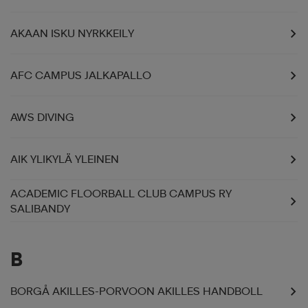
 ja otsapannat
kengät
rrastot
kengät
rit
alit
AKAAN ISKU NYRKKEILY
AFC CAMPUS JALKAPALLO
eet & lapaset
skengät
ihaiset
skengät
tarvikkeet
AWS DIVING
saappaat
saappaat
eet & lapaset
kengät
AIK YLIKYLÄ YLEINEN
rrastot
alit
aatteet
alit
er
ACADEMIC FLOORBALL CLUB CAMPUS RY
SALIBANDY
kengät
aatteet
kengät
rrastot
B
aatteet
ykengät
olasit
ykengät
BORGÅ AKILLES-PORVOON AKILLES HANDBOLL