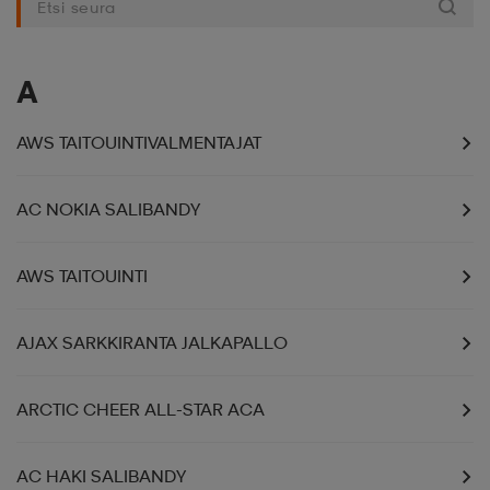
liivit
ikengät
t & pikeepaidat
ikengät
t
saappaat
A
ingkengät
t
ingkengät
at ja topit
elikengät
AWS TAITOUINTIVALMENTAJAT
dat
engät
engät
t & pikeepaidat
allokengät
AC NOKIA SALIBANDY
AWS TAITOUINTI
t & pikeepaidat
ilykengät
 ja otsapannat
ilykengät
-/Tennis-kengät
AJAX SARKKIRANTA JALKAPALLO
t & mekot
andy-/Käsipallo-kengät
eet & lapaset
andy-/Käsipallo-kengät
t & mekot
ikengät
ARCTIC CHEER ALL-STAR ACA
allokengät
allokengät
engät
AC HAKI SALIBANDY