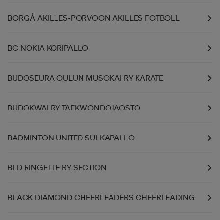
BORGÅ AKILLES-PORVOON AKILLES FOTBOLL
aatteet
tarvikkeet
set
tarvikkeet
aatteet
BC NOKIA KORIPALLO
olasit
asut
set
BUDOSEURA OULUN MUSOKAI RY KARATE
set
it
a
BUDOKWAI RY TAEKWONDOJAOSTO
asut
huolto
asut
BADMINTON UNITED SULKAPALLO
BLD RINGETTE RY SECTION
it
it
BLACK DIAMOND CHEERLEADERS CHEERLEADING
huolto
huolto