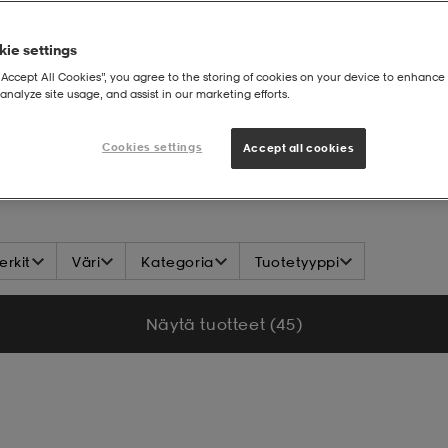
ie settings
“Accept All Cookies”, you agree to the storing of cookies on your device to enhance 
analyze site usage, and assist in our marketing efforts.
sto Jalkapallo
Cookies settings
Accept all cookies
rkit
Väri
Kategoria
Tuotetyyppi
Näytä tuotteet (45)