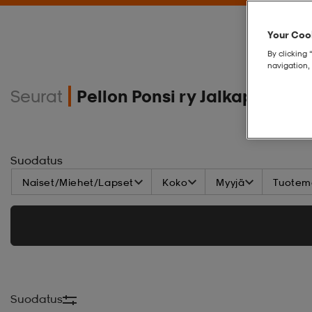
Your Cook
By clicking 
navigation, 
Seurat
Pellon Ponsi ry Jalkapallojao
Suodatus
Naiset/Miehet/Lapset
Koko
Myyjä
Tuoteme
Suodatus