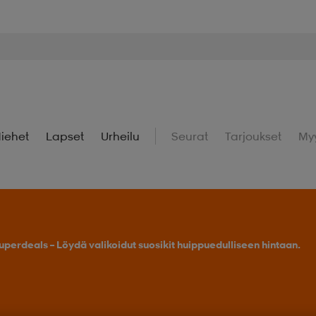
iehet
Lapset
Urheilu
Seurat
Tarjoukset
My
uperdeals – Löydä valikoidut suosikit huippuedulliseen hintaan.