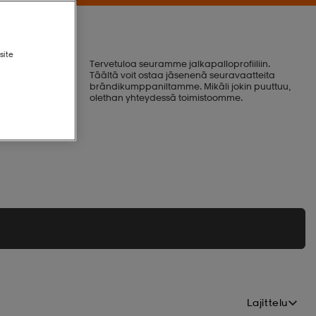
site
Tervetuloa seuramme jalkapalloprofiiliin.
Täältä voit ostaa jäsenenä seuravaatteita
brändikumppaniltamme. Mikäli jokin puuttuu,
olethan yhteydessä toimistoomme.
Lajittelu