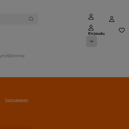
Kirjaudu
ymälämme
Tarjoukseen