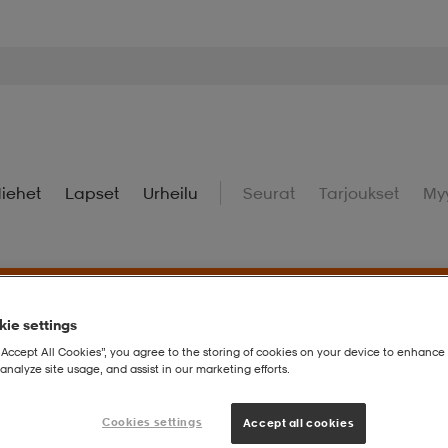
iehet
Lapset
Urheilu
Seurat
Tarjoukset
My
ie settings
uperdeals – Löydä valikoidut suosikit huippuedulliseen hintaan.
“Accept All Cookies”, you agree to the storing of cookies on your device to enhance 
analyze site usage, and assist in our marketing efforts.
Cookies settings
Accept all cookies