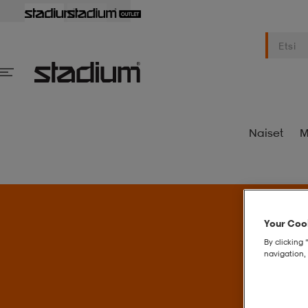
Naiset
M
Your Cook
S
By clicking 
navigation, 