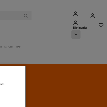
Kirjaudu
ymälämme
Tarjoukseen
site