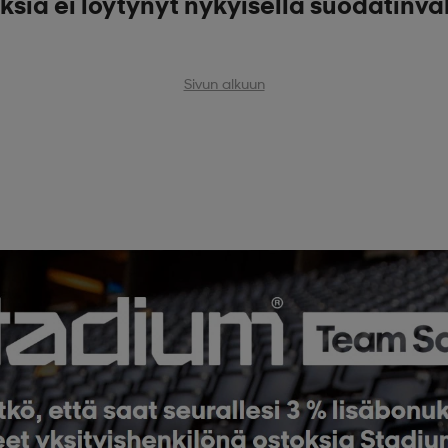
ksia ei löytynyt nykyisellä suodatinva
Sivun alkuun