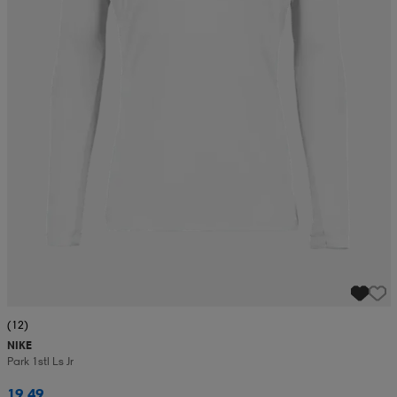
(12)
NIKE
Park 1stl Ls Jr
19,49