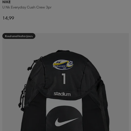
NIKE
U Nk Everyday Cush Crew 3pr
aatteet
tarvikkeet
set
tarvikkeet
aatteet
14,99
olasit
asut
set
Koulunalkutarjous
set
it
a
asut
huolto
asut
it
it
huolto
huolto