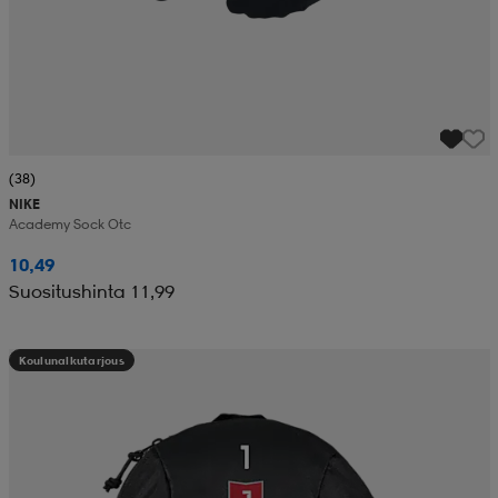
(38)
NIKE
Academy Sock Otc
10,49
Suositushinta 11,99
Koulunalkutarjous