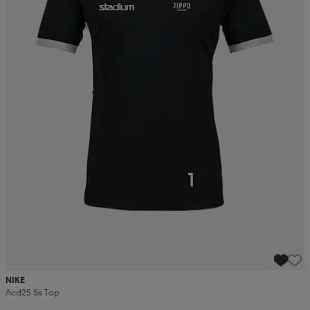
NIKE
Acd25 Ss Top