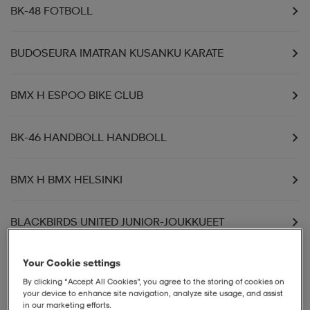
BK-48 FOTBOLL
BUDOSEURA IMATRAN KUSANKU KARATE
BMX H ESPOO BIKE CLUB
BK-46 HANDBOLL HANDBOLL
BMX H BMX HELSINKI
BLACKBIRDS UNITED JUNIOR-JOUKKUEET
Your Cookie settings
BLACKBIRDS UNITED SENIOR-JOUKKUEET
By clicking “Accept All Cookies”, you agree to the storing of cookies on
your device to enhance site navigation, analyze site usage, and assist
BUDOKWAI RY KARATEJAOSTO
in our marketing efforts.