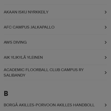
 ja otsapannat
kengät
rrastot
kengät
rit
alit
AKAAN ISKU NYRKKEILY
AFC CAMPUS JALKAPALLO
eet & lapaset
skengät
ihaiset
skengät
tarvikkeet
AWS DIVING
saappaat
saappaat
eet & lapaset
kengät
AIK YLIKYLÄ YLEINEN
rrastot
alit
aatteet
alit
er
ACADEMIC FLOORBALL CLUB CAMPUS RY
SALIBANDY
kengät
aatteet
kengät
rrastot
B
aatteet
ykengät
olasit
ykengät
BORGÅ AKILLES-PORVOON AKILLES HANDBOLL