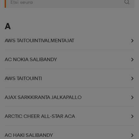
liivit
ikengät
t & pikeepaidat
ikengät
t
saappaat
A
ingkengät
t
ingkengät
at ja topit
elikengät
AWS TAITOUINTIVALMENTAJAT
dat
engät
engät
t & pikeepaidat
allokengät
AC NOKIA SALIBANDY
AWS TAITOUINTI
t & pikeepaidat
ilykengät
 ja otsapannat
ilykengät
-/Tennis-kengät
AJAX SARKKIRANTA JALKAPALLO
t & mekot
andy-/Käsipallo-kengät
eet & lapaset
andy-/Käsipallo-kengät
t & mekot
ikengät
ARCTIC CHEER ALL-STAR ACA
allokengät
allokengät
engät
AC HAKI SALIBANDY