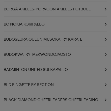
BORGÅ AKILLES-PORVOON AKILLES FOTBOLL
aatteet
tarvikkeet
set
tarvikkeet
aatteet
BC NOKIA KORIPALLO
olasit
asut
set
BUDOSEURA OULUN MUSOKAI RY KARATE
set
it
a
BUDOKWAI RY TAEKWONDOJAOSTO
asut
huolto
asut
BADMINTON UNITED SULKAPALLO
BLD RINGETTE RY SECTION
it
it
BLACK DIAMOND CHEERLEADERS CHEERLEADING
huolto
huolto