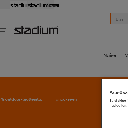
Naiset
M
Your Cook
S
By clicking 
navigation, 