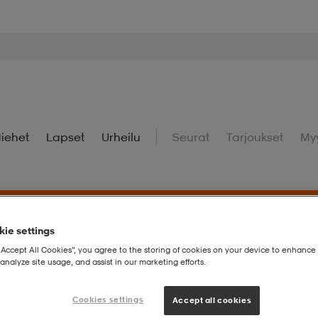
iehet
Lapset
Urheilu
Seurat
Tarjoukset
My
ie settings
uperdeals – Löydä valikoidut suosikit huippuedulliseen hintaan.
“Accept All Cookies”, you agree to the storing of cookies on your device to enhance 
analyze site usage, and assist in our marketing efforts.
Cookies settings
Accept all cookies