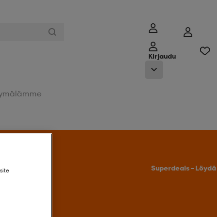
Kirjaudu
ymälämme
Tarjoukseen
site