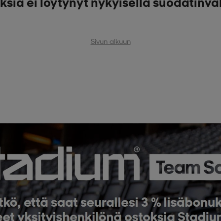
ksia ei löytynyt nykyisellä suodatinva
Sivun alkuun