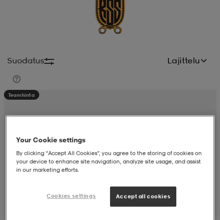
liivit
ikengät
t & pikeepaidat
ikengät
t
saappaat
ingkengät
t
ingkengät
at ja topit
elikengät
Suodatus
Lajittelu
dat
engät
engät
t & pikeepaidat
allokengät
Teamhinta
t & pikeepaidat
ilykengät
 ja otsapannat
ilykengät
-/Tennis-kengät
Your Cookie settings
By clicking “Accept All Cookies”, you agree to the storing of cookies on
your device to enhance site navigation, analyze site usage, and assist
t & mekot
andy-/Käsipallo-kengät
eet & lapaset
andy-/Käsipallo-kengät
t & mekot
ikengät
in our marketing efforts.
Cookies settings
Accept all cookies
allokengät
allokengät
engät