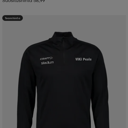
Suositushinta 58,99
Teamhinta