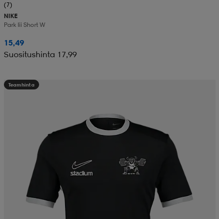
(7)
NIKE
Park Iii Short W
15,49
Suositushinta 17,99
Teamhinta