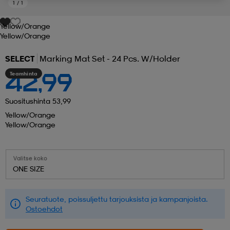
1
/
1
 ja otsapannat
kengät
rrastot
kengät
rit
alit
Yellow/orange
Yellow/orange
SELECT
Marking Mat Set - 24 Pcs. W/holder
eet & lapaset
skengät
ihaiset
skengät
tarvikkeet
Teamhinta
42,99
saappaat
saappaat
eet & lapaset
kengät
Suositushinta 53,99
Yellow/orange
Yellow/orange
rrastot
alit
aatteet
alit
er
Valitse koko
ONE SIZE
kengät
aatteet
kengät
rrastot
Seuratuote, poissuljettu tarjouksista ja kampanjoista.
Ostoehdot
aatteet
ykengät
olasit
ykengät