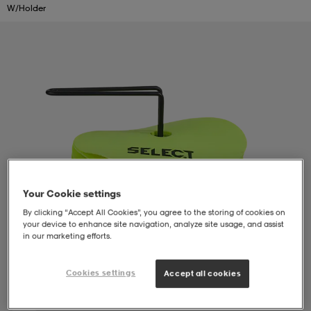
W/holder
liivit
ikengät
t & pikeepaidat
ikengät
t
saappaat
ingkengät
t
ingkengät
at ja topit
elikengät
dat
engät
engät
t & pikeepaidat
allokengät
t & pikeepaidat
ilykengät
 ja otsapannat
ilykengät
-/Tennis-kengät
Your Cookie settings
By clicking “Accept All Cookies”, you agree to the storing of cookies on
your device to enhance site navigation, analyze site usage, and assist
t & mekot
andy-/Käsipallo-kengät
eet & lapaset
andy-/Käsipallo-kengät
t & mekot
ikengät
in our marketing efforts.
Cookies settings
Accept all cookies
allokengät
allokengät
engät