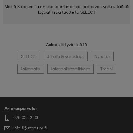
Meillä Stadiumilla on useita eri malleja, joista voit valita. Täältä
löydät lisää tuotteita
SELECT
Asiaan liittyvä sisältö
SELECT
Urheilu & varusteet
Nyheter
Jalkapallo
Jalkapallotarvikkeet
Treeni
Asiakaspalvelu:
075 325 2200
info.fi@stadium.fi