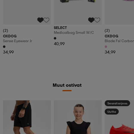
SELECT
(2)
(2)
Medicalbag Small W/c
OXDOG
OXDOG
Sense Eyewear Jr
Blade Fsl Carbo
40,99
34,99
34,99
Muut ostivat
Seuratarjous
Uutta