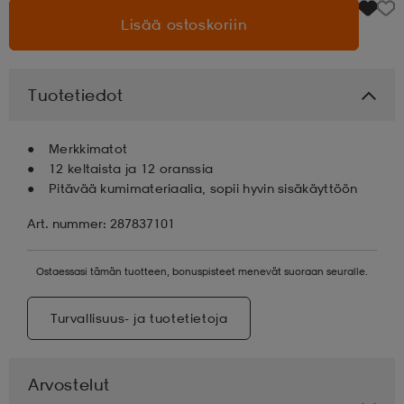
Lisää ostoskoriin
aatteet
tarvikkeet
set
tarvikkeet
aatteet
Tuotetiedot
olasit
asut
set
Merkkimatot
12 keltaista ja 12 oranssia
set
it
a
Pitävää kumimateriaalia, sopii hyvin sisäkäyttöön
Art. nummer: 287837101
asut
huolto
asut
Ostaessasi tämän tuotteen, bonuspisteet menevät suoraan seuralle.
it
it
Turvallisuus- ja tuotetietoja
huolto
huolto
Arvostelut