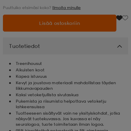
Puuttuiko etsimäsi koko?
Ilmoita minulle
aatteet
tarvikkeet
set
tarvikkeet
aatteet
Lisää ostoskoriin
olasit
asut
set
Tuotetiedot
set
it
a
Treenihousut
Aikuisten koot
Kapea istuvuus
asut
huolto
asut
Kevyt ja joustava materiaali mahdollistaa täyden
liikkumavapauden
Kaksi vetoketjullista sivutaskua
it
it
Pukemista ja riisumista helpottava vetoketju
lahkeensuissa
Tuotteeseen sisältyvät vain ne yksityiskohdat, jotka
näkyvät tuotekuvassa. Jos kuvassa ei näy
huolto
huolto
seuralogoa, tuote toimitetaan ilman logoa.
95% kierrätettyä polyesteriä ja 5% elastaania