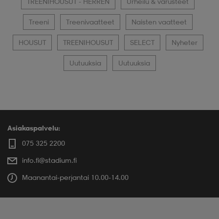
TREENIHOUSUT - HERREN
Urheilu & varusteet
Treeni
Treenivaatteet
Naisten vaatteet
HOUSUT
TREENIHOUSUT
SELECT
Nyheter
Uutuuksia
Uutuuksia
Asiakaspalvelu:
075 325 2200
info.fi@stadium.fi
Maanantai-perjantai 10.00-14.00