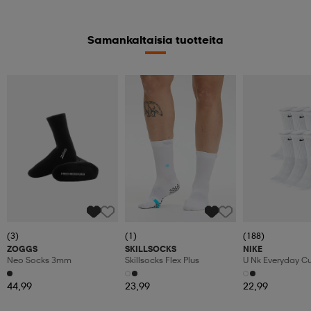
Samankaltaisia tuotteita
(3)
(1)
(188)
ZOGGS
SKILLSOCKS
NIKE
Neo Socks 3mm
Skillsocks Flex Plus
U Nk Everyday C
6pr-Bd
44,99
23,99
22,99