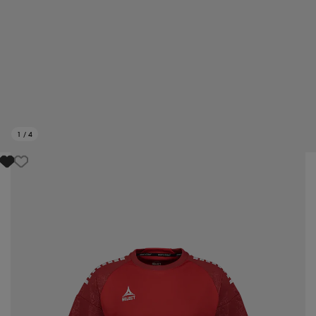
1
/
4