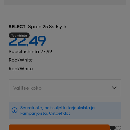
SELECT
Spain 25 Ss Jsy Jr
Teamhinta
22,49
Suositushinta 27,99
Red/white
Red/white
Valitse koko
Valitse koko
Seuratuote, poissuljettu tarjouksista ja
kampanjoista.
Ostoehdot