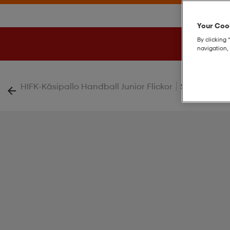
Your Cook
By clicking 
navigation, 
|
HIFK-Käsipallo Handball Junior Flickor
Spain 25 Ss J