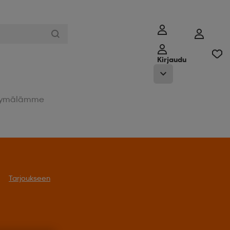
Kirjaudu
ymälämme
Tarjoukseen