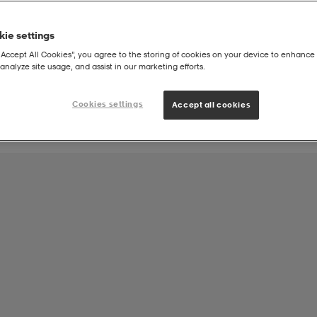
ie settings
Joukkueen tuote:
“Accept All Cookies”, you agree to the storing of cookies on your device to enhance 
HIFK-Käsipallo Handball Junior Flickor
analyze site usage, and assist in our marketing efforts.
Cookies settings
Accept all cookies
sy Jr