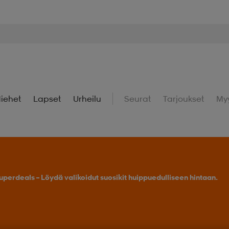
iehet
Lapset
Urheilu
Seurat
Tarjoukset
My
uperdeals – Löydä valikoidut suosikit huippuedulliseen hintaan.