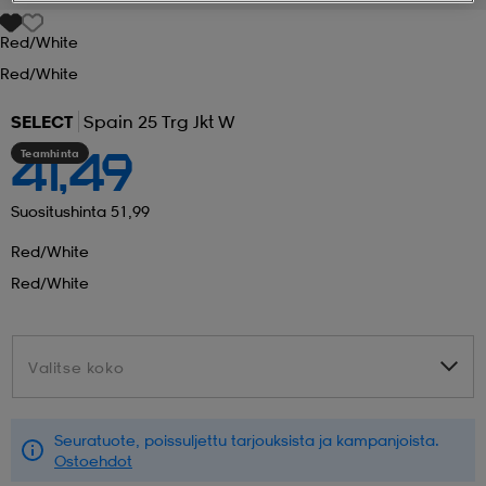
Red/white
 ja otsapannat
kengät
rrastot
kengät
rit
alit
Red/white
SELECT
Spain 25 Trg Jkt W
eet & lapaset
skengät
ihaiset
skengät
tarvikkeet
Teamhinta
41,49
saappaat
saappaat
eet & lapaset
kengät
Suositushinta 51,99
Red/white
Red/white
rrastot
alit
aatteet
alit
er
Valitse koko
Valitse koko
kengät
aatteet
kengät
rrastot
Seuratuote, poissuljettu tarjouksista ja kampanjoista.
aatteet
ykengät
olasit
ykengät
Ostoehdot