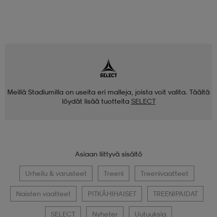
Meillä Stadiumilla on useita eri malleja, joista voit valita. Täältä
löydät lisää tuotteita
SELECT
Asiaan liittyvä sisältö
Urheilu & varusteet
Treeni
Treenivaatteet
Naisten vaatteet
PITKÄHIHAISET
TREENIPAIDAT
SELECT
Nyheter
Uutuuksia