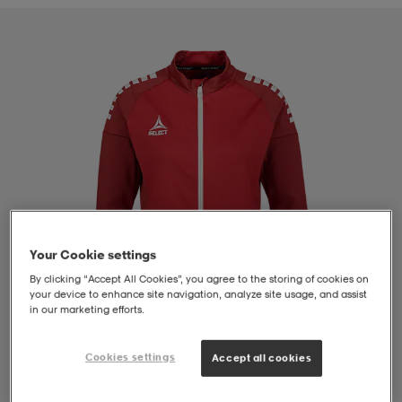
liivit
ikengät
t & pikeepaidat
ikengät
t
saappaat
ingkengät
t
ingkengät
at ja topit
elikengät
dat
engät
engät
t & pikeepaidat
allokengät
t & pikeepaidat
ilykengät
 ja otsapannat
ilykengät
-/Tennis-kengät
Your Cookie settings
By clicking “Accept All Cookies”, you agree to the storing of cookies on
your device to enhance site navigation, analyze site usage, and assist
t & mekot
andy-/Käsipallo-kengät
eet & lapaset
andy-/Käsipallo-kengät
t & mekot
ikengät
in our marketing efforts.
Cookies settings
Accept all cookies
allokengät
allokengät
engät
1
/
4