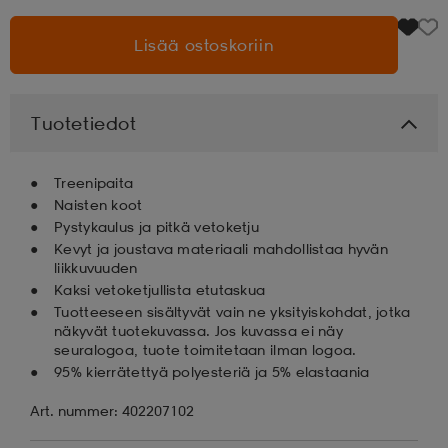
Lisää ostoskoriin
aatteet
tarvikkeet
set
tarvikkeet
aatteet
olasit
asut
set
Tuotetiedot
Treenipaita
set
it
a
Naisten koot
Pystykaulus ja pitkä vetoketju
Kevyt ja joustava materiaali mahdollistaa hyvän
liikkuvuuden
asut
huolto
asut
Kaksi vetoketjullista etutaskua
Tuotteeseen sisältyvät vain ne yksityiskohdat, jotka
näkyvät tuotekuvassa. Jos kuvassa ei näy
it
it
seuralogoa, tuote toimitetaan ilman logoa.
95% kierrätettyä polyesteriä ja 5% elastaania
Art. nummer: 402207102
huolto
huolto