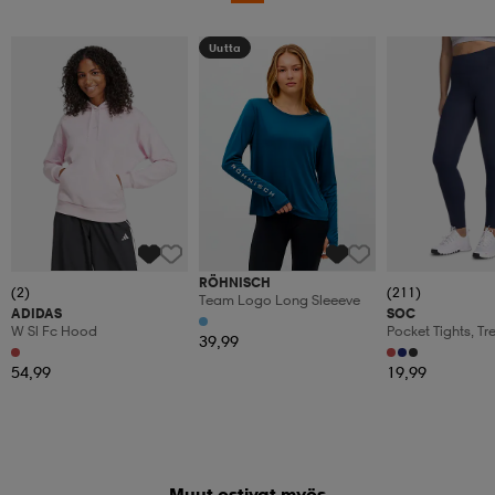
Uutta
RÖHNISCH
(2)
(211)
Team Logo Long Sleeeve
ADIDAS
SOC
W Sl Fc Hood
Pocket Tights, Tre
39,99
Naisten
54,99
19,99
Muut ostivat myös