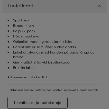
Tuotetiedot
aatteet
tarvikkeet
set
tarvikkeet
aatteet
Sporttejp
Bredd: 4 cm
olasit
asut
set
Säljs i 2-pack
Hög dragstyrka
Oelastisk med mycket starkt klister
Poröst klister som låter huden andas
set
it
a
Enkel att riva av med handen på både längd och
bredd
Ger kraftigt stöd vid idrottsskador
asut
huolto
asut
Fri från latex
Art. nummer: 317176101
it
it
Ostaessasi tämän tuotteen, bonuspisteet menevät suoraan seuralle.
huolto
huolto
Turvallisuus- ja tuotetietoja