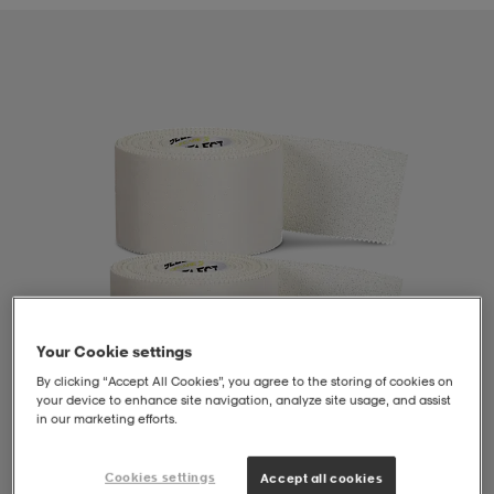
liivit
ikengät
t & pikeepaidat
ikengät
t
saappaat
ingkengät
t
ingkengät
at ja topit
elikengät
dat
engät
engät
t & pikeepaidat
allokengät
t & pikeepaidat
ilykengät
 ja otsapannat
ilykengät
-/Tennis-kengät
Your Cookie settings
t & mekot
andy-/Käsipallo-kengät
eet & lapaset
andy-/Käsipallo-kengät
t & mekot
ikengät
By clicking “Accept All Cookies”, you agree to the storing of cookies on
your device to enhance site navigation, analyze site usage, and assist
in our marketing efforts.
allokengät
allokengät
engät
1
/
1
Cookies settings
Accept all cookies