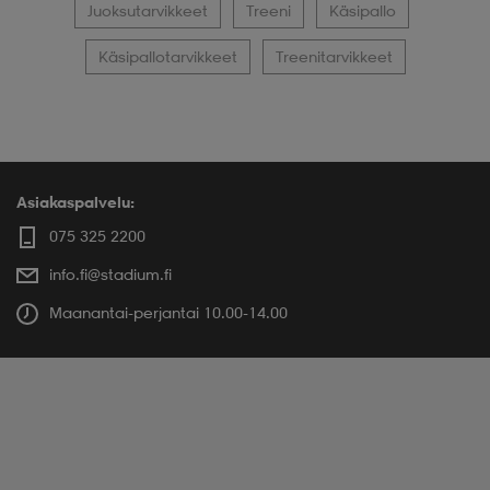
Juoksutarvikkeet
Treeni
Käsipallo
Käsipallotarvikkeet
Treenitarvikkeet
Asiakaspalvelu:
075 325 2200
info.fi@stadium.fi
Maanantai-perjantai 10.00-14.00