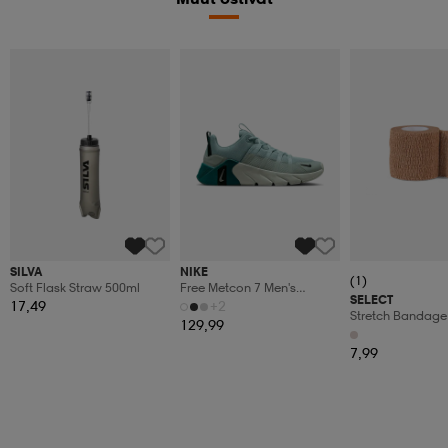
SILVA
NIKE
(1)
Soft Flask Straw 500ml
Free Metcon 7 Men's
SELECT
Workout
17,49
+2
Stretch Bandage
129,99
7,99