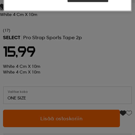
White 4 Cm X 10m
 ja otsapannat
kengät
rrastot
kengät
rit
alit
White 4 Cm X 10m
(17)
eet & lapaset
skengät
ihaiset
skengät
tarvikkeet
SELECT
Pro Strap Sports Tape 2p
15,99
saappaat
saappaat
eet & lapaset
kengät
White 4 Cm X 10m
White 4 Cm X 10m
rrastot
alit
aatteet
alit
er
Valitse koko
ONE SIZE
kengät
aatteet
kengät
rrastot
Lisää ostoskoriin
aatteet
ykengät
olasit
ykengät