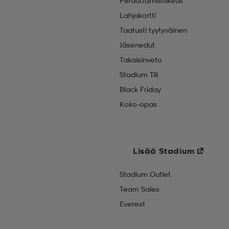
Peruuttamisoikeus
Lahjakortti
Taatusti tyytyväinen
Jäsenedut
Takaisinveto
Stadium Tili
Black Friday
Koko-opas
Lisää Stadium
Stadium Outlet
Team Sales
Everest