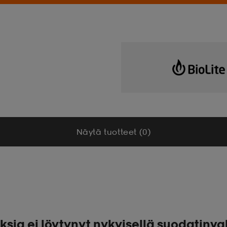
Näytä tuotteet (0)
ksia ei löytynyt nykyisellä suodatinva