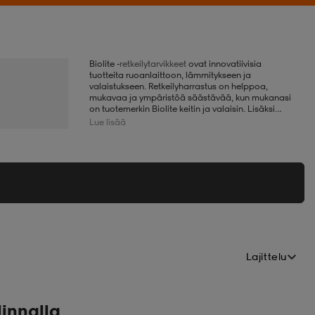
Biolite -
retkeilytarvikkeet
ovat innovatiivisia
tuotteita ruoanlaittoon, lämmitykseen ja
valaistukseen. Retkeilyharrastus on helppoa,
mukavaa ja ympäristöä säästävää, kun mukanasi
on tuotemerkin Biolite keitin ja valaisin. Lisäksi
Bioliten Parallell Innovation -liiketoimintamalli
Lue lisää
tuottaa varmaa, edullista ja ympäristöä
säästävää energiaa ihmisille paikoissa, joissa on
pulaa sähköstä.
Lajittelu
linnalla