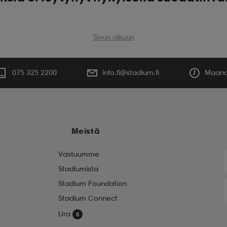
Sivun alkuun
075 325 2200
info.fi@stadium.fi
Maanan
Meistä
Vastuumme
Stadiumista
Stadium Foundation
Stadium Connect
Ura