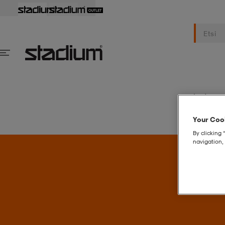
Naiset
M
Your Cook
By clicking 
navigation, 
S