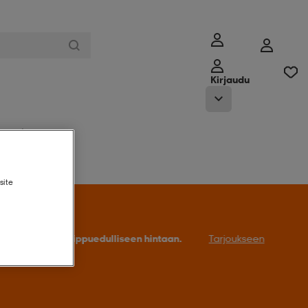
Kirjaudu
ymälämme
site
Tarjoukseen