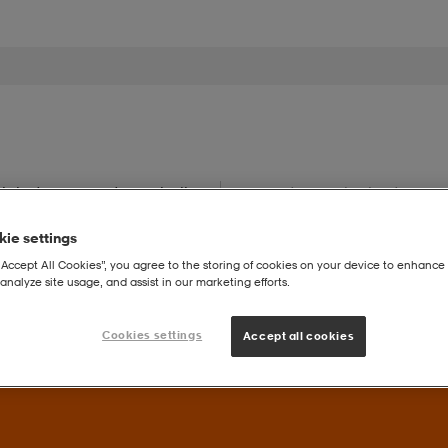
iehet
Lapset
Urheilu
Seurat
Tarjoukset
My
ie settings
“Accept All Cookies”, you agree to the storing of cookies on your device to enhance 
analyze site usage, and assist in our marketing efforts.
Cookies settings
Accept all cookies
uperdeals – Löydä valikoidut suosikit huippuedulliseen hintaan.