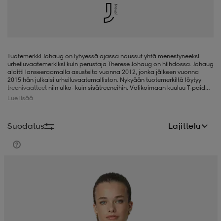
liivit
ikengät
t & pikeepaidat
ikengät
t
saappaat
ingkengät
t
ingkengät
at ja topit
elikengät
Tuotemerkki Johaug on lyhyessä ajassa noussut yhtä menestyneeksi
urheiluvaatemerkiksi kuin perustaja Therese Johaug on hiihdossa. Johaug
aloitti lanseeraamalla asusteita vuonna 2012, jonka jälkeen vuonna
2015 hän julkaisi urheiluvaatemalliston. Nykyään tuotemerkiltä löytyy
treenivaatteet
niin ulko- kuin sisätreeneihin. Valikoimaan kuuluu T-paidat,
dat
engät
engät
t & pikeepaidat
allokengät
shortsit
, fleecepaidat ja liivit, kevyet maastohiihtotakit ja untuvatakit,
Lue lisää
trikoot
ja muut urheiluhousut sekä lukuisat asusteet. Kaikkien tuotteiden
suunnittelussa on huipputoiminnallisuutta ja naisellisia linjoja. Valitse
Johaug, jos arvostat huippulaatua, miellyttävää istuvuutta ja kaunista
Suodatus
Lajittelu
designia!
t & pikeepaidat
ilykengät
 ja otsapannat
ilykengät
-/Tennis-kengät
t & mekot
andy-/Käsipallo-kengät
eet & lapaset
andy-/Käsipallo-kengät
t & mekot
ikengät
allokengät
allokengät
engät