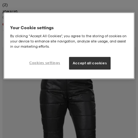
(2)
JOHAUG
aatteet
tarvikkeet
set
tarvikkeet
aatteet
Cloud Insulated Jacket
Your Cookie settings
139,-
By clicking “Accept All Cookies”, you agree to the storing of cookies on
olasit
asut
set
your device to enhance site navigation, analyze site usage, and assist
in our marketing efforts.
set
it
a
Cookies settings
Accept all cookies
asut
huolto
asut
it
it
huolto
huolto