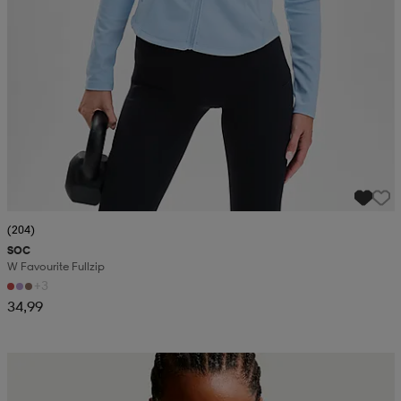
(204)
SOC
W Favourite Fullzip
+3
34,99