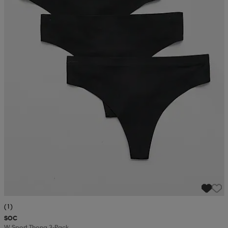
(1)
SOC
W Sport Thong 3-Pack