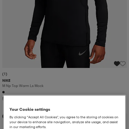
(1)
NIKE
M Np Top Warm Ls Mock
54,99
Your Cookie settings
Kampanja -25%
By clicking “Accept All Cookies”, you agree to the storing of cookies on
your device to enhance site navigation, analyze site usage, and assist
in our marketing efforts.