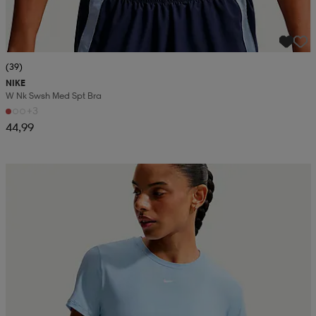
(39)
NIKE
W Nk Swsh Med Spt Bra
+3
44,99