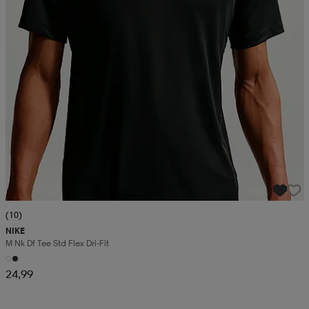
(10)
NIKE
M Nk Df Tee Std Flex Dri-Fit
24,99