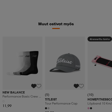
Muut ostivat myös
Alennettu hinta
NEW BALANCE
(5)
(10)
Performance Basic Crew 3
TITLEIST
HOMEFITNESSC
Pack
Tour Performance Cap
Löpband 10 Km/
11,99
Display,5% Manu
Kaltevuus