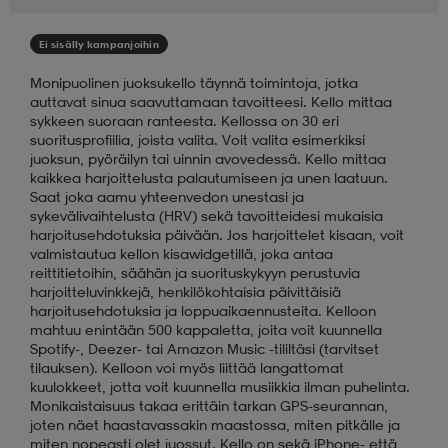
aatteet
tarvikkeet
set
tarvikkeet
aatteet
Ei sisälly kampanjoihin
Monipuolinen juoksukello täynnä toimintoja, jotka
auttavat sinua saavuttamaan tavoitteesi. Kello mittaa
olasit
asut
set
sykkeen suoraan ranteesta. Kellossa on 30 eri
suoritusprofiilia, joista valita. Voit valita esimerkiksi
juoksun, pyöräilyn tai uinnin avovedessä. Kello mittaa
kaikkea harjoittelusta palautumiseen ja unen laatuun.
set
it
a
Saat joka aamu yhteenvedon unestasi ja
sykevälivaihtelusta (HRV) sekä tavoitteidesi mukaisia
harjoitusehdotuksia päivään. Jos harjoittelet kisaan, voit
valmistautua kellon kisawidgetillä, joka antaa
asut
huolto
asut
reittitietoihin, säähän ja suorituskykyyn perustuvia
harjoitteluvinkkejä, henkilökohtaisia päivittäisiä
harjoitusehdotuksia ja loppuaikaennusteita. Kelloon
mahtuu enintään 500 kappaletta, joita voit kuunnella
it
it
Spotify-, Deezer- tai Amazon Music -tililtäsi (tarvitset
tilauksen). Kelloon voi myös liittää langattomat
kuulokkeet, jotta voit kuunnella musiikkia ilman puhelinta.
Monikaistaisuus takaa erittäin tarkan GPS-seurannan,
huolto
huolto
joten näet haastavassakin maastossa, miten pitkälle ja
miten nopeasti olet juossut. Kello on sekä iPhone- että