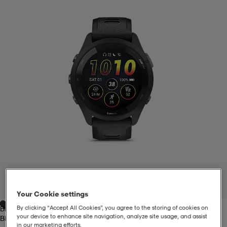
liivit
ikengät
t & pikeepaidat
ikengät
t
saappaat
ingkengät
t
ingkengät
at ja topit
elikengät
dat
engät
engät
t & pikeepaidat
allokengät
t & pikeepaidat
ilykengät
 ja otsapannat
ilykengät
-/Tennis-kengät
t & mekot
andy-/Käsipallo-kengät
eet & lapaset
andy-/Käsipallo-kengät
t & mekot
ikengät
1
/
3
Your Cookie settings
By clicking “Accept All Cookies”, you agree to the storing of cookies on
Black
allokengät
allokengät
engät
your device to enhance site navigation, analyze site usage, and assist
Black
in our marketing efforts.