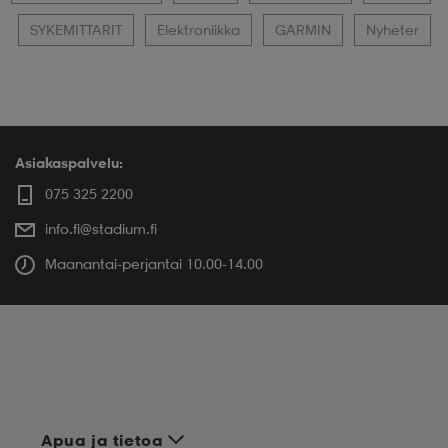
SYKEMITTARIT
Elektroniikka
GARMIN
Nyheter
Asiakaspalvelu:
075 325 2200
info.fi@stadium.fi
Maanantai-perjantai 10.00-14.00
Apua ja tietoa