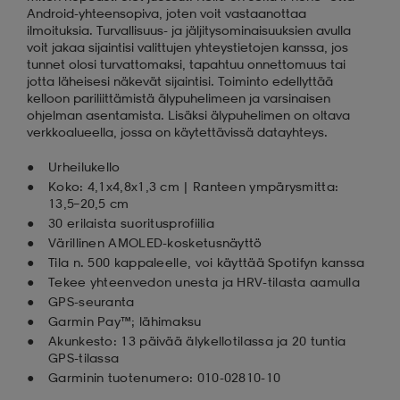
Android-yhteensopiva, joten voit vastaanottaa
ilmoituksia. Turvallisuus- ja jäljitysominaisuuksien avulla
voit jakaa sijaintisi valittujen yhteystietojen kanssa, jos
tunnet olosi turvattomaksi, tapahtuu onnettomuus tai
jotta läheisesi näkevät sijaintisi. Toiminto edellyttää
kelloon pariliittämistä älypuhelimeen ja varsinaisen
ohjelman asentamista. Lisäksi älypuhelimen on oltava
verkkoalueella, jossa on käytettävissä datayhteys.
Urheilukello
Koko: 4,1x4,8x1,3 cm | Ranteen ympärysmitta:
13,5–20,5 cm
30 erilaista suoritusprofiilia
Värillinen AMOLED-kosketusnäyttö
Tila n. 500 kappaleelle, voi käyttää Spotifyn kanssa
Tekee yhteenvedon unesta ja HRV-tilasta aamulla
GPS-seuranta
Garmin Pay™; lähimaksu
Akunkesto: 13 päivää älykellotilassa ja 20 tuntia
GPS-tilassa
Garminin tuotenumero: 010-02810-10