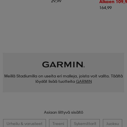
29,99
Alkaen 109,
164,99
Meillä Stadiumilla on useita eri malleja, joista voit valita. Täältä
löydät lisää tuotteita
GARMIN
Asiaan liittyvä sisältö
Urheilu & varusteet
Treeni
Sykemittarit
Juoksu