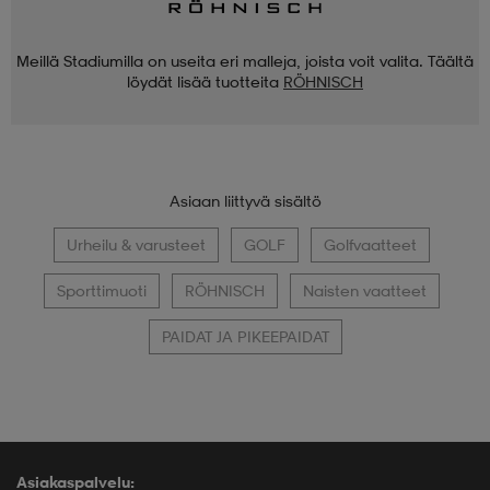
Meillä Stadiumilla on useita eri malleja, joista voit valita. Täältä
löydät lisää tuotteita
RÖHNISCH
Asiaan liittyvä sisältö
Urheilu & varusteet
GOLF
Golfvaatteet
Sporttimuoti
RÖHNISCH
Naisten vaatteet
PAIDAT JA PIKEEPAIDAT
Asiakaspalvelu: