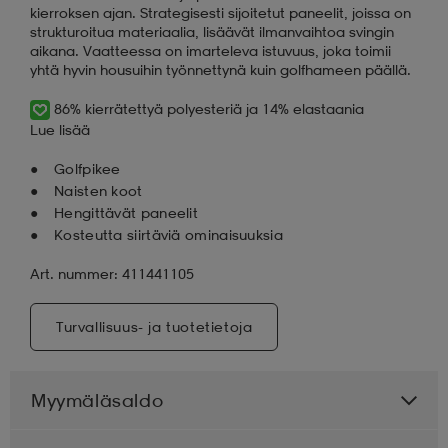
kierroksen ajan. Strategisesti sijoitetut paneelit, joissa on
strukturoitua materiaalia, lisäävät ilmanvaihtoa svingin
aikana. Vaatteessa on imarteleva istuvuus, joka toimii
yhtä hyvin housuihin työnnettynä kuin golfhameen päällä.
86% kierrätettyä polyesteriä ja 14% elastaania
Lue lisää
Golfpikee
Naisten koot
Hengittävät paneelit
Kosteutta siirtäviä ominaisuuksia
Art. nummer: 411441105
Turvallisuus- ja tuotetietoja
Myymäläsaldo