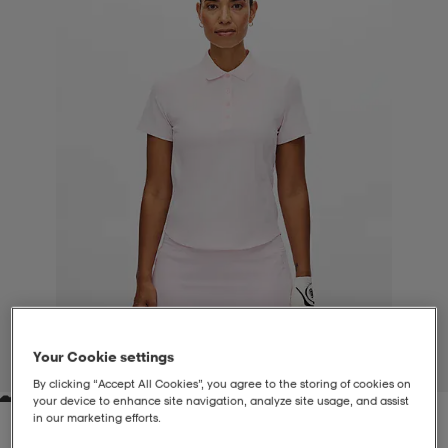
liivit
ikengät
t & pikeepaidat
ikengät
t
saappaat
ingkengät
t
ingkengät
at ja topit
elikengät
dat
engät
engät
t & pikeepaidat
allokengät
t & pikeepaidat
ilykengät
 ja otsapannat
ilykengät
-/Tennis-kengät
t & mekot
andy-/Käsipallo-kengät
eet & lapaset
andy-/Käsipallo-kengät
t & mekot
ikengät
Your Cookie settings
1
/
2
By clicking “Accept All Cookies”, you agree to the storing of cookies on
your device to enhance site navigation, analyze site usage, and assist
allokengät
allokengät
engät
in our marketing efforts.