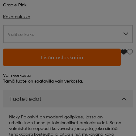
Cradle Pink
aatteet
tarvikkeet
set
tarvikkeet
aatteet
Kokotaulukko
Valitse koko
Valitse koko
olasit
asut
set
Lisää ostoskoriin
set
it
a
Vain verkosta
Tämä tuote on saatavilla vain verkosta.
asut
huolto
asut
Tuotetiedot
it
it
Nicky Poloshirt on moderni golfpikee, jossa on
urheilullinen tunne ja toiminnalliset ominaisuudet. Se on
huolto
huolto
valmistettu nopeasti kuivuvasta jerseystä, joka siirtää
tehokkaasti kosteutta ja pitää sinut mukavana koko