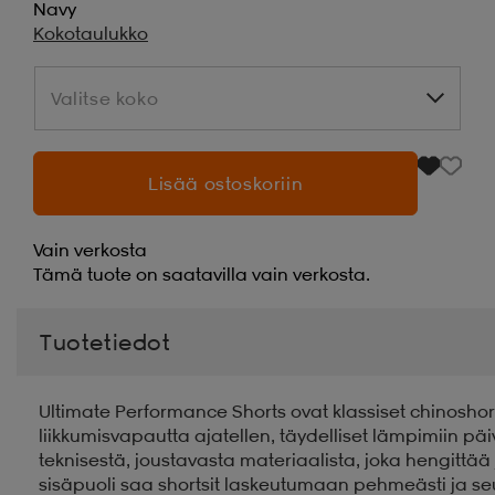
Navy
Kokotaulukko
Valitse koko
Valitse koko
Lisää ostoskoriin
Vain verkosta
Tämä tuote on saatavilla vain verkosta.
Tuotetiedot
Ultimate Performance Shorts ovat klassiset chinoshort
liikkumisvapautta ajatellen, täydelliset lämpimiin päiv
teknisestä, joustavasta materiaalista, joka hengittää
sisäpuoli saa shortsit laskeutumaan pehmeästi ja se