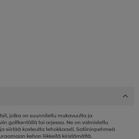
sit, jotka on suunniteltu mukavuutta ja
iin golfkentällä tai arjessa. Ne on valmistettu
 ja siirtää kosteutta tehokkaasti. Satiininpehmeä
uraamaan kehon liikkeitä kiristämättä.