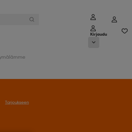
Kirjaudu
ymälämme
Tarjoukseen