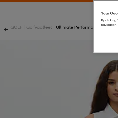
Your Cook
By clicking 
navigation, 
|
|
GOLF
Golfvaatteet
Ultimate Performance Shorts