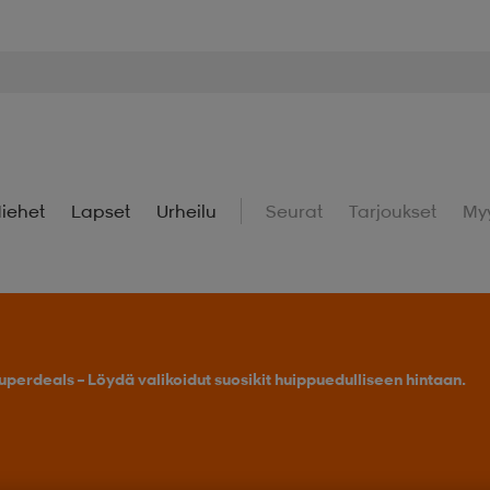
iehet
Lapset
Urheilu
Seurat
Tarjoukset
My
uperdeals – Löydä valikoidut suosikit huippuedulliseen hintaan.