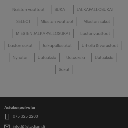
Naisten vaatteet
SUKAT
JALKAPALLOSUKAT
SELECT
Miesten vaatteet
Miesten sukat
MIESTEN JALKAPALLOSUKAT
Lastenvaatteet
Lasten sukat
Jalkapallosukat
Urheilu & varusteet
Nyheter
Uutuuksia
Uutuuksia
Uutuuksia
Sukat
Asiakaspalvelu:
075 325 2200
info.fi@stadium.fi