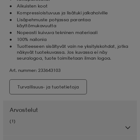
Aikuisten koot
Kompressioistuvuus ja lisätuki jalkaholville
Lisäpehmuste pohjassa parantaa
käyttömukavuutta
Nopeasti kuivuva tekninen materiaali
100% nailonia
Tuotteeseen sisältyvät vain ne yksityiskohdat, jotka
näkyvät tuotekuvassa. Jos kuvassa ei näy
seuralogoa, tuote toimitetaan ilman logoa.
Art. nummer: 233643103
Turvallisuus- ja tuotetietoja
Arvostelut
(1)