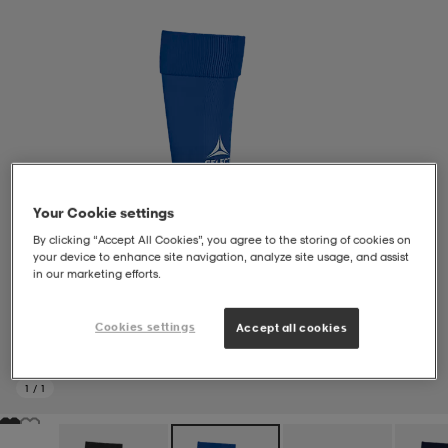
liivit
ikengät
t & pikeepaidat
ikengät
t
saappaat
ingkengät
t
ingkengät
at ja topit
elikengät
dat
engät
engät
t & pikeepaidat
allokengät
Your Cookie settings
By clicking “Accept All Cookies”, you agree to the storing of cookies on
your device to enhance site navigation, analyze site usage, and assist
t & pikeepaidat
ilykengät
 ja otsapannat
ilykengät
-/Tennis-kengät
in our marketing efforts.
Cookies settings
Accept all cookies
t & mekot
andy-/Käsipallo-kengät
eet & lapaset
andy-/Käsipallo-kengät
t & mekot
ikengät
1
/
1
allokengät
allokengät
engät