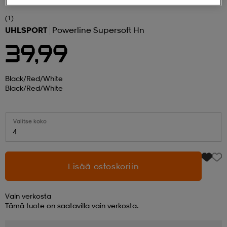
(1)
 ja otsapannat
kengät
rrastot
kengät
rit
alit
UHLSPORT
Powerline Supersoft Hn
39,99
eet & lapaset
skengät
ihaiset
skengät
tarvikkeet
Black/red/white
Black/red/white
saappaat
saappaat
eet & lapaset
kengät
Valitse koko
4
rrastot
alit
aatteet
alit
er
Lisää ostoskoriin
kengät
aatteet
kengät
rrastot
Vain verkosta
Tämä tuote on saatavilla vain verkosta.
aatteet
ykengät
olasit
ykengät