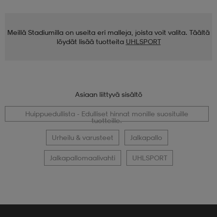
Meillä Stadiumilla on useita eri malleja, joista voit valita. Täältä
löydät lisää tuotteita
UHLSPORT
Asiaan liittyvä sisältö
Huippuedullista - Edulliset hinnat monille suosituille
tuotteille.
Urheilu & varusteet
Jalkapallo
Jalkapallomaalivahti
UHLSPORT