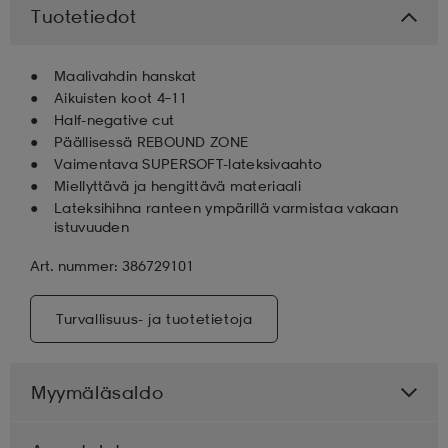
Tuotetiedot
aatteet
tarvikkeet
set
tarvikkeet
aatteet
Maalivahdin hanskat
Aikuisten koot 4–11
olasit
asut
set
Half-negative cut
Päällisessä REBOUND ZONE
Vaimentava SUPERSOFT-lateksivaahto
Miellyttävä ja hengittävä materiaali
set
it
a
Lateksihihna ranteen ympärillä varmistaa vakaan
istuvuuden
Art. nummer: 386729101
asut
huolto
asut
Turvallisuus- ja tuotetietoja
it
it
Myymäläsaldo
huolto
huolto