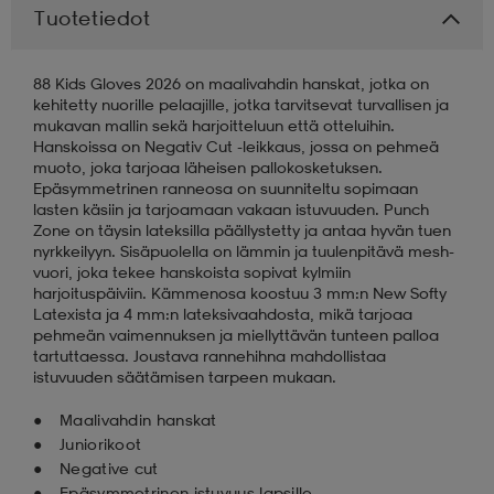
Tuotetiedot
aatteet
tarvikkeet
set
tarvikkeet
aatteet
88 Kids Gloves 2026 on maalivahdin hanskat, jotka on
kehitetty nuorille pelaajille, jotka tarvitsevat turvallisen ja
mukavan mallin sekä harjoitteluun että otteluihin.
olasit
asut
set
Hanskoissa on Negativ Cut -leikkaus, jossa on pehmeä
muoto, joka tarjoaa läheisen pallokosketuksen.
Epäsymmetrinen ranneosa on suunniteltu sopimaan
lasten käsiin ja tarjoamaan vakaan istuvuuden. Punch
set
it
a
Zone on täysin lateksilla päällystetty ja antaa hyvän tuen
nyrkkeilyyn. Sisäpuolella on lämmin ja tuulenpitävä mesh-
vuori, joka tekee hanskoista sopivat kylmiin
harjoituspäiviin. Kämmenosa koostuu 3 mm:n New Softy
asut
huolto
asut
Latexista ja 4 mm:n lateksivaahdosta, mikä tarjoaa
pehmeän vaimennuksen ja miellyttävän tunteen palloa
tartuttaessa. Joustava rannehihna mahdollistaa
istuvuuden säätämisen tarpeen mukaan.
it
it
Maalivahdin hanskat
Juniorikoot
huolto
huolto
Negative cut
Epäsymmetrinen istuvuus lapsille