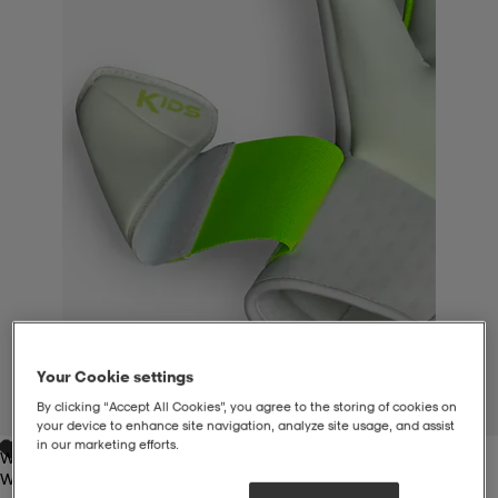
liivit
ikengät
t & pikeepaidat
ikengät
t
saappaat
ingkengät
t
ingkengät
at ja topit
elikengät
dat
engät
engät
t & pikeepaidat
allokengät
t & pikeepaidat
ilykengät
 ja otsapannat
ilykengät
-/Tennis-kengät
Your Cookie settings
t & mekot
andy-/Käsipallo-kengät
eet & lapaset
andy-/Käsipallo-kengät
t & mekot
ikengät
By clicking “Accept All Cookies”, you agree to the storing of cookies on
1
/
5
your device to enhance site navigation, analyze site usage, and assist
in our marketing efforts.
White/white
allokengät
allokengät
engät
White/white