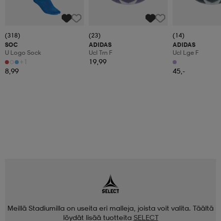
(318)
(23)
(14)
SOC
ADIDAS
ADIDAS
U Logo Sock
Ucl Trn F
Ucl Lge F
+1
19,99
8,99
45,-
Meillä Stadiumilla on useita eri malleja, joista voit valita. Täältä
löydät lisää tuotteita
SELECT