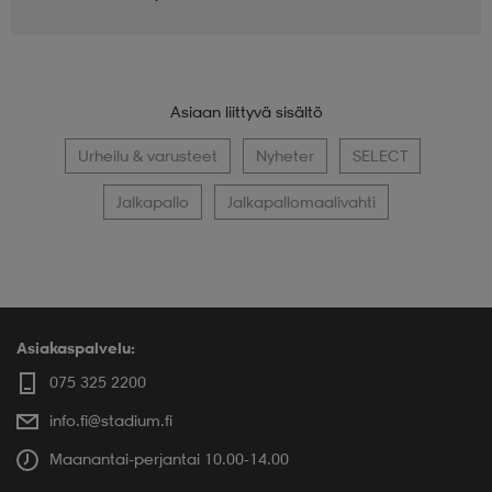
Asiaan liittyvä sisältö
Urheilu & varusteet
Nyheter
SELECT
Jalkapallo
Jalkapallomaalivahti
Asiakaspalvelu:
075 325 2200
info.fi@stadium.fi
Maanantai-perjantai 10.00-14.00