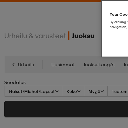
Your Cook
By clicking 
navigation, 
Urheilu & varusteet
Juoksu
Urheilu
Uusimmat
Juoksukengät
J
Energialisä
Suodatus
Naiset/Miehet/Lapset
Koko
Myyjä
Tuoteme