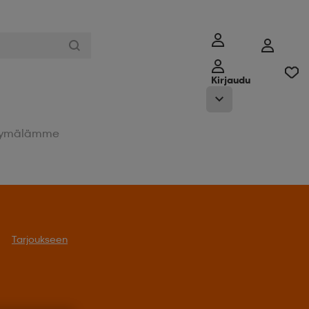
Kirjaudu
ymälämme
Tarjoukseen