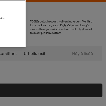
site
Täältä ostat helposti kaiken juoksuun. Meillä on
laaja valikoima, josta löytyvät
juoksukengät
,
sykemittarit ja juoksutarvikkeet sekä tyylikkäät
tekniset juoksuvaatteet.
kemittarit
Urheilulasit
Näytä lisää