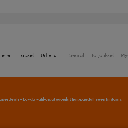
iehet
Lapset
Urheilu
Seurat
Tarjoukset
My
uperdeals – Löydä valikoidut suosikit huippuedulliseen hintaan.