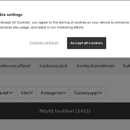
ie settings
“Accept All Cookies”, you agree to the storing of cookies on your device to enhance 
analyze site usage, and assist in our marketing efforts.
Cookies settings
Accept all cookies
uoksuvaatteet
Juoksusukat
Juoksutarvikkeet
Sy
rkit
Väri
Kategoria
Tuotetyyppi
Näytä tuotteet (3 432)