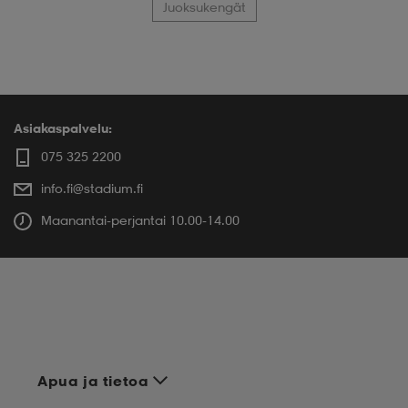
Juoksukengät
Asiakaspalvelu:
075 325 2200
info.fi@stadium.fi
Maanantai-perjantai 10.00-14.00
Apua ja tietoa