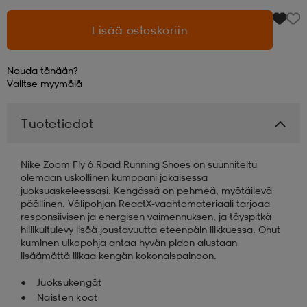
Lisää ostoskoriin
aatteet
tarvikkeet
set
tarvikkeet
aatteet
Nouda tänään?
olasit
asut
set
Valitse
myymälä
Tuotetiedot
set
it
a
Nike Zoom Fly 6 Road Running Shoes on suunniteltu
olemaan uskollinen kumppani jokaisessa
asut
huolto
asut
juoksuaskeleessasi. Kengässä on pehmeä, myötäilevä
päällinen. Välipohjan ReactX-vaahtomateriaali tarjoaa
responsiivisen ja energisen vaimennuksen, ja täyspitkä
hiilikuitulevy lisää joustavuutta eteenpäin liikkuessa. Ohut
it
it
kuminen ulkopohja antaa hyvän pidon alustaan
lisäämättä liikaa kengän kokonaispainoon.
Juoksukengät
huolto
huolto
Naisten koot