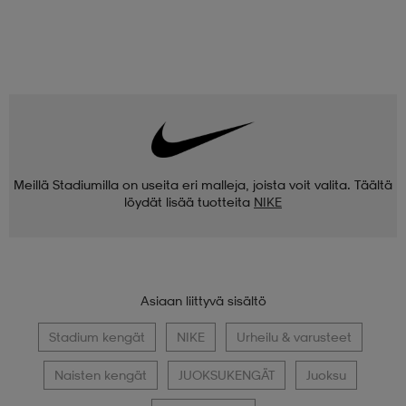
Meillä Stadiumilla on useita eri malleja, joista voit valita. Täältä
löydät lisää tuotteita
NIKE
Asiaan liittyvä sisältö
Stadium kengät
NIKE
Urheilu & varusteet
Naisten kengät
JUOKSUKENGÄT
Juoksu