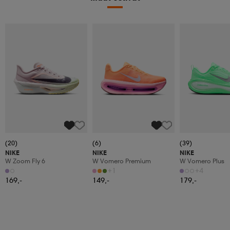
(20)
(6)
(39)
NIKE
NIKE
NIKE
W Zoom Fly 6
W Vomero Premium
W Vomero Plus
+1
+4
169,-
149,-
179,-