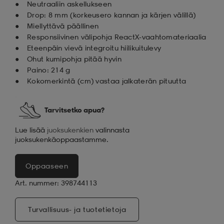
Neutraaliin askellukseen
Drop: 8 mm (korkeusero kannan ja kärjen välillä)
Miellyttävä päällinen
Responsiivinen välipohja ReactX-vaahtomateriaalia
Eteenpäin vievä integroitu hiilikuitulevy
Ohut kumipohja pitää hyvin
Paino: 214 g
Kokomerkintä (cm) vastaa jalkaterän pituutta
Tarvitsetko apua?
Lue lisää
juoksukenkien
valinnasta
juoksukenkäoppaastamme.
Oppaaseen
Art. nummer: 398744113
Turvallisuus- ja tuotetietoja