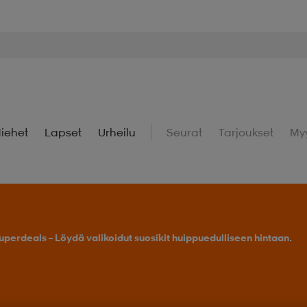
iehet
Lapset
Urheilu
Seurat
Tarjoukset
My
uperdeals – Löydä valikoidut suosikit huippuedulliseen hintaan.