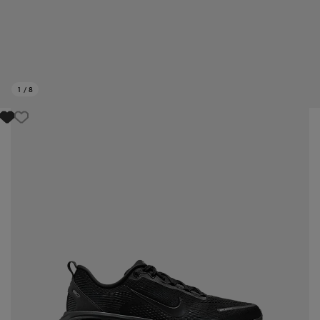
1
/
8