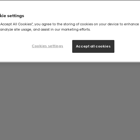
ie settings
“Accept All Cookies”, you agree to the storing of cookies on your device to enhance 
analyze site usage, and assist in our marketing efforts.
Cookies settings
Accept all cookies