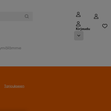
Kirjaudu
ymälämme
Tarjoukseen