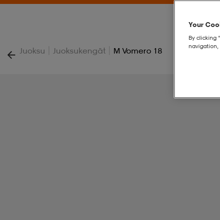
Your Cook
By clicking 
navigation, 
|
|
Juoksu
Juoksukengät
M Vomero 18