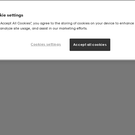
ie settings
“Accept All Cookies”, you agree to the storing of cookies on your device to enhance 
analyze site usage, and assist in our marketing efforts.
Cookies settings
Accept all cookies