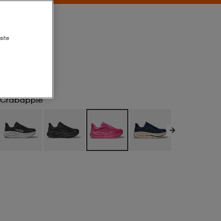
site
Crabapple
Crabapple