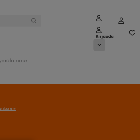
Kirjaudu
ymälämme
oukseen