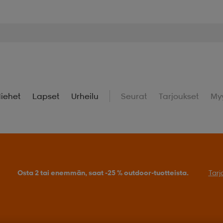
iehet
Lapset
Urheilu
Seurat
Tarjoukset
My
Osta 2 tai enemmän, saat -25 % outdoor-tuotteista.
Tarj