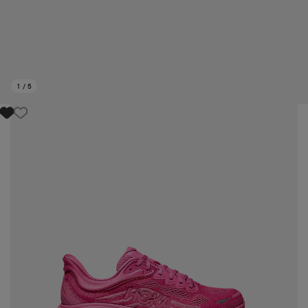
1
/
5