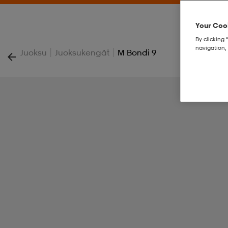
Your Cook
By clicking 
navigation, 
|
|
Juoksu
Juoksukengät
M Bondi 9