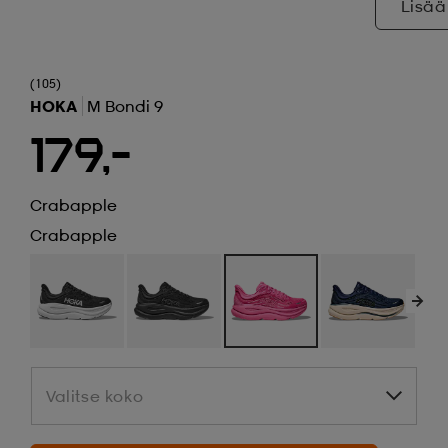
Lisää
(105)
HOKA
M Bondi 9
179,-
Crabapple
Crabapple
Valitse koko
Valitse koko