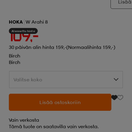
Lisää
HOKA
W Arahi 8
Alennettu hinta
109,-
30 päivän alin hinta 159,-
(Normaalihinta 159,-)
Birch
Birch
Valitse koko
Valitse koko
Lisää ostoskoriin
Vain verkosta
Tämä tuote on saatavilla vain verkosta.