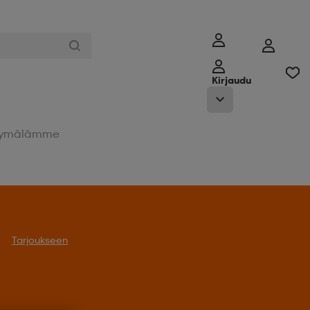
Kirjaudu
ymälämme
Tarjoukseen