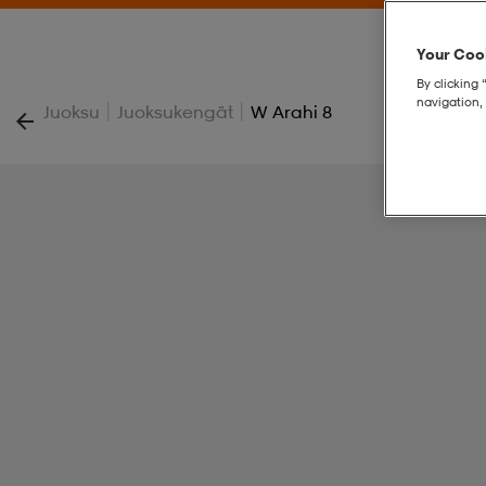
Your Cook
By clicking 
navigation, 
|
|
Juoksu
Juoksukengät
W Arahi 8