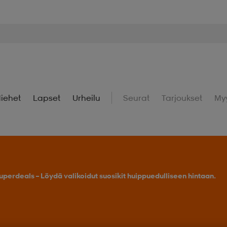
iehet
Lapset
Urheilu
Seurat
Tarjoukset
My
uperdeals – Löydä valikoidut suosikit huippuedulliseen hintaan.