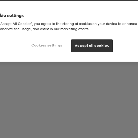
ie settings
“Accept All Cookies”, you agree to the storing of cookies on your device to enhance 
analyze site usage, and assist in our marketing efforts.
Cookies settings
Accept all cookies