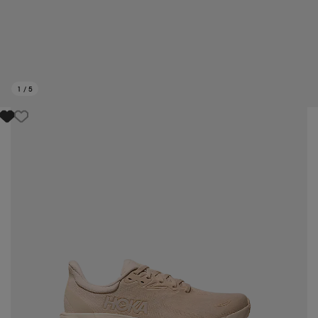
1
/
5