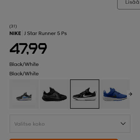
Lisää
(31)
NIKE
J Star Runner 5 Ps
47,99
Black/white
Black/white
Valitse koko
Valitse koko