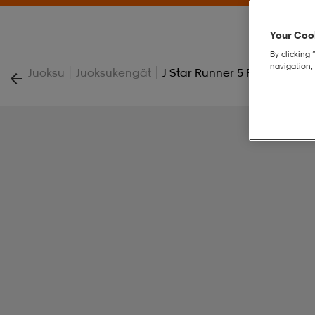
Your Cook
By clicking 
navigation, 
|
|
Juoksu
Juoksukengät
J Star Runner 5 Ps