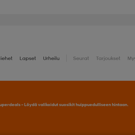
iehet
Lapset
Urheilu
Seurat
Tarjoukset
My
uperdeals – Löydä valikoidut suosikit huippuedulliseen hintaan.