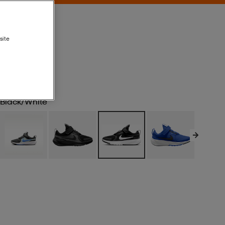
site
Black/white
Black/white