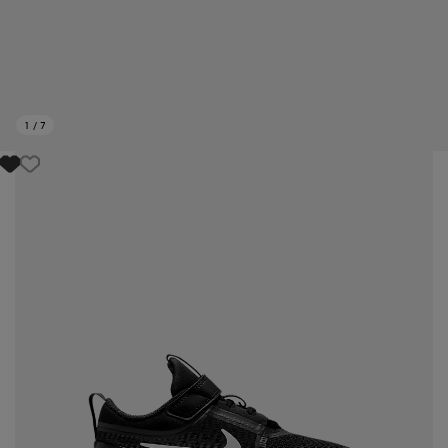
1
/
7