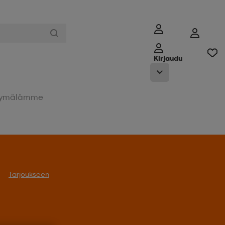
Kirjaudu
ymälämme
Tarjoukseen