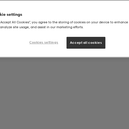
ie settings
“Accept All Cookies”, you agree to the storing of cookies on your device to enhance 
analyze site usage, and assist in our marketing efforts.
Cookies settings
Accept all cookies