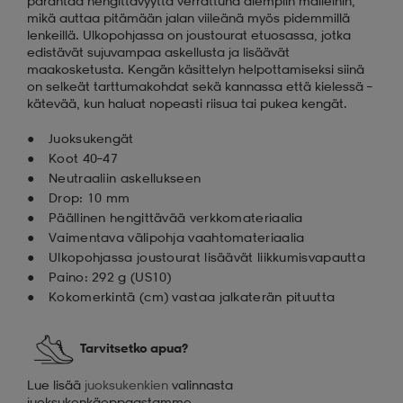
parantaa hengittävyyttä verrattuna aiempiin malleihin,
mikä auttaa pitämään jalan viileänä myös pidemmillä
lenkeillä. Ulkopohjassa on joustourat etuosassa, jotka
edistävät sujuvampaa askellusta ja lisäävät
maakosketusta. Kengän käsittelyn helpottamiseksi siinä
on selkeät tarttumakohdat sekä kannassa että kielessä –
kätevää, kun haluat nopeasti riisua tai pukea kengät.
Juoksukengät
Koot 40–47
Neutraaliin askellukseen
Drop: 10 mm
Päällinen hengittävää verkkomateriaalia
Vaimentava välipohja vaahtomateriaalia
Ulkopohjassa joustourat lisäävät liikkumisvapautta
Paino: 292 g (US10)
Kokomerkintä (cm) vastaa jalkaterän pituutta
Tarvitsetko apua?
Lue lisää
juoksukenkien
valinnasta
juoksukenkäoppaastamme.