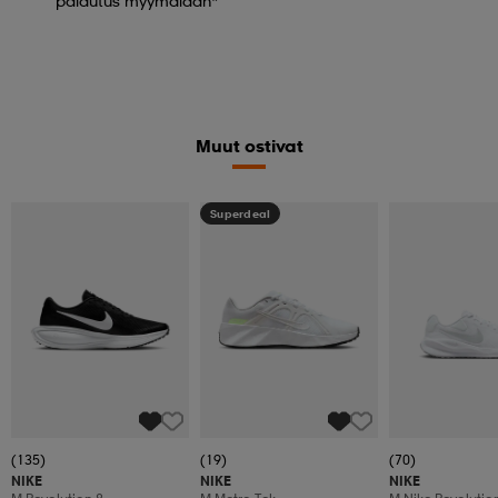
palautus myymälään*
Muut ostivat
Superdeal
(135)
(19)
(70)
NIKE
NIKE
NIKE