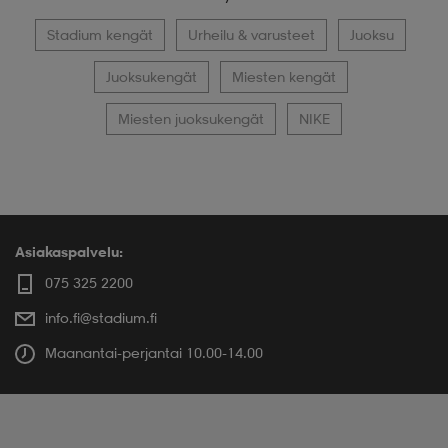
Stadium kengät
Urheilu & varusteet
Juoksu
Juoksukengät
Miesten kengät
Miesten juoksukengät
NIKE
Asiakaspalvelu:
075 325 2200
info.fi@stadium.fi
Maanantai-perjantai 10.00-14.00