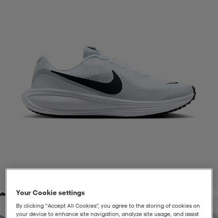
liivit
ikengät
t & pikeepaidat
ikengät
t
saappaat
ingkengät
t
ingkengät
at ja topit
elikengät
dat
engät
engät
t & pikeepaidat
allokengät
t & pikeepaidat
ilykengät
 ja otsapannat
ilykengät
-/Tennis-kengät
t & mekot
andy-/Käsipallo-kengät
eet & lapaset
andy-/Käsipallo-kengät
t & mekot
ikengät
1
/
7
Your Cookie settings
allokengät
allokengät
engät
By clicking “Accept All Cookies”, you agree to the storing of cookies on
your device to enhance site navigation, analyze site usage, and assist