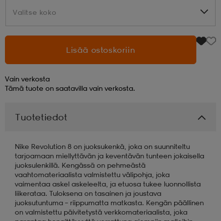
Valitse koko
Valitse koko
aatteet
tarvikkeet
set
tarvikkeet
aatteet
Lisää ostoskoriin
olasit
asut
set
Vain verkosta
Tämä tuote on saatavilla vain verkosta.
set
it
a
Tuotetiedot
asut
huolto
asut
Nike Revolution 8 on juoksukenkä, joka on suunniteltu
tarjoamaan miellyttävän ja keventävän tunteen jokaisella
juoksulenkillä. Kengässä on pehmeästä
it
it
vaahtomateriaalista valmistettu välipohja, joka
vaimentaa askel askeleelta, ja etuosa tukee luonnollista
liikerataa. Tuloksena on tasainen ja joustava
juoksutuntuma – riippumatta matkasta. Kengän päällinen
huolto
huolto
on valmistettu päivitetystä verkkomateriaalista, joka