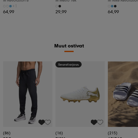
M Revolution 8
M Metro Tek
M Nike Revolutio
+1
64,99
29,99
64,99
Muut ostivat
Seuratarjous
(86)
(16)
(215)