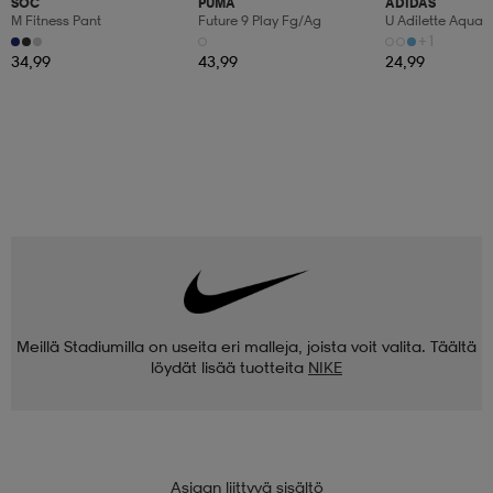
SOC
PUMA
ADIDAS
M Fitness Pant
Future 9 Play Fg/ag
U Adilette Aqua
+1
34,99
43,99
24,99
Meillä Stadiumilla on useita eri malleja, joista voit valita. Täältä
löydät lisää tuotteita
NIKE
Asiaan liittyvä sisältö