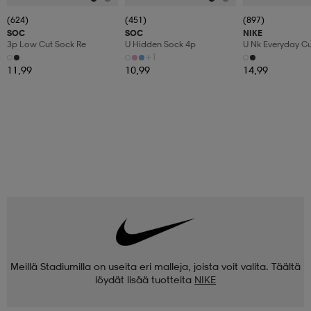
(624)
(451)
(897)
SOC
SOC
NIKE
3p Low Cut Sock Re
U Hidden Sock 4p
U Nk Everyday C
3pr
+1
11,99
10,99
14,99
Meillä Stadiumilla on useita eri malleja, joista voit valita. Täältä
löydät lisää tuotteita
NIKE