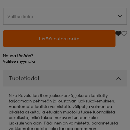
aatteet
tarvikkeet
set
tarvikkeet
aatteet
Valitse koko
Valitse koko
olasit
asut
set
Lisää ostoskoriin
Nouda tänään?
set
it
a
Valitse
myymälä
Tuotetiedot
asut
huolto
asut
Nike Revolution 8 on juoksukenkä, joka on kehitetty
it
it
tarjoamaan pehmeän ja joustavan juoksukokemuksen.
Vaahtomateriaalista valmistettu välipohja vaimentaa
jokaista askelta, ja etujalan muotoilu tukee luonnollista
askellusta, mikä takaa mukavan tunteen koko
huolto
huolto
juoksulenkin ajan. Päällinen on valmistettu parannetusta
verkkomateriaalista, joka tarjoaa paremman