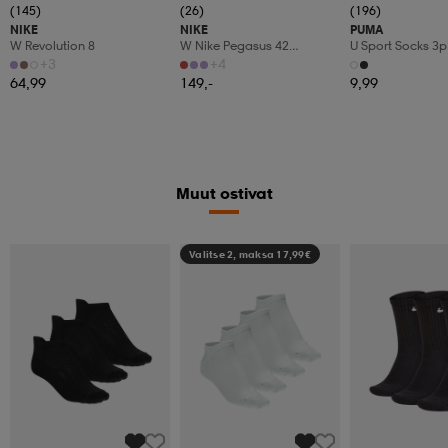
(145)
(26)
(196)
NIKE
NIKE
PUMA
W Revolution 8
W Nike Pegasus 42
U Sport Socks 3p
Women's Road Running
+3
+4
64,99
149,-
9,99
Muut ostivat
Valitse 2, maksa 17,99€