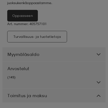
juoksukenkäoppaastamme.
Oppaaseen
Art. nummer: 405757101
Turvallisuus- ja tuotetietoja
Myymäläsaldo
Arvostelut
(145)
Toimitus ja maksu