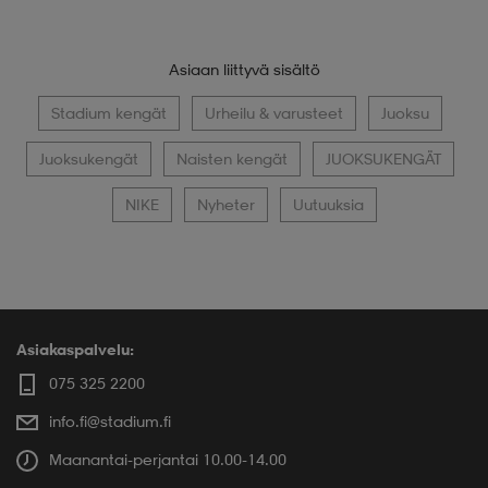
Asiaan liittyvä sisältö
Stadium kengät
Urheilu & varusteet
Juoksu
Juoksukengät
Naisten kengät
JUOKSUKENGÄT
NIKE
Nyheter
Uutuuksia
Asiakaspalvelu:
075 325 2200
info.fi@stadium.fi
Maanantai-perjantai 10.00-14.00