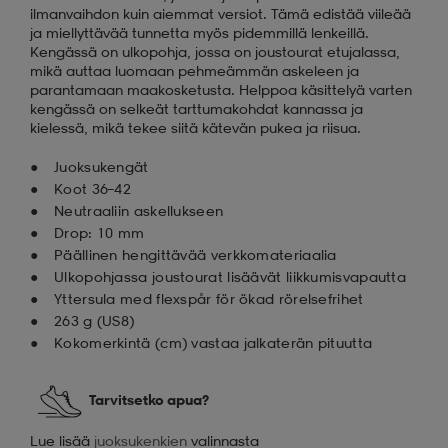
ilmanvaihdon kuin aiemmat versiot. Tämä edistää viileää
ja miellyttävää tunnetta myös pidemmillä lenkeillä.
Kengässä on ulkopohja, jossa on joustourat etujalassa,
mikä auttaa luomaan pehmeämmän askeleen ja
parantamaan maakosketusta. Helppoa käsittelyä varten
kengässä on selkeät tarttumakohdat kannassa ja
kielessä, mikä tekee siitä kätevän pukea ja riisua.
Juoksukengät
Koot 36–42
Neutraaliin askellukseen
Drop: 10 mm
Päällinen hengittävää verkkomateriaalia
Ulkopohjassa joustourat lisäävät liikkumisvapautta
Yttersula med flexspår för ökad rörelsefrihet
263 g (US8)
Kokomerkintä (cm) vastaa jalkaterän pituutta
Tarvitsetko apua?
Lue lisää
juoksukenkien
valinnasta