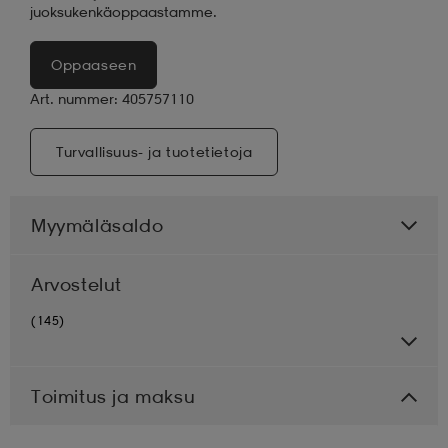
juoksukenkäoppaastamme.
Oppaaseen
Art. nummer: 405757110
Turvallisuus- ja tuotetietoja
Myymäläsaldo
Arvostelut
(145)
Toimitus ja maksu