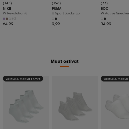
(145)
(196)
(77)
NIKE
PUMA
SOC
W Revolution 8
U Sport Socks 3p
W Active Sneake
+3
64,99
9,99
34,99
Muut ostivat
Valitse 2, maksa 17,99€
Valitse 2, maksa