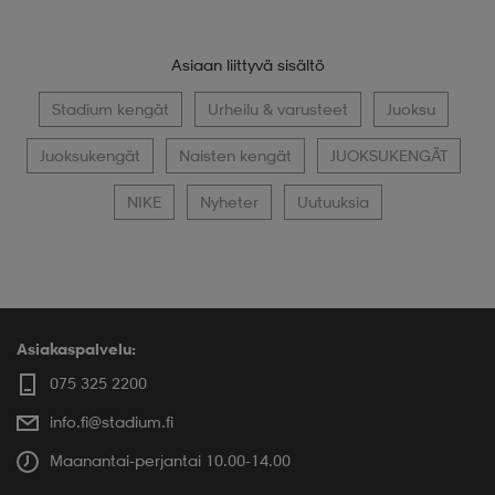
Asiaan liittyvä sisältö
Stadium kengät
Urheilu & varusteet
Juoksu
Juoksukengät
Naisten kengät
JUOKSUKENGÄT
NIKE
Nyheter
Uutuuksia
Asiakaspalvelu:
075 325 2200
info.fi@stadium.fi
Maanantai-perjantai 10.00-14.00