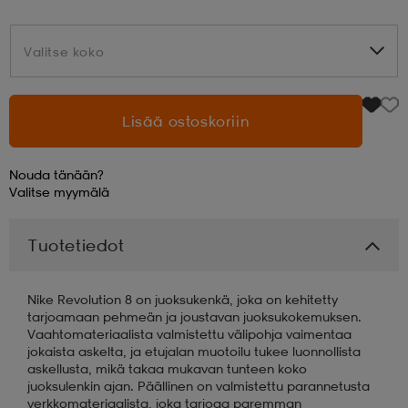
aatteet
tarvikkeet
set
tarvikkeet
aatteet
Valitse koko
Valitse koko
olasit
asut
set
Lisää ostoskoriin
Nouda tänään?
set
it
a
Valitse
myymälä
Tuotetiedot
asut
huolto
asut
Nike Revolution 8 on juoksukenkä, joka on kehitetty
it
it
tarjoamaan pehmeän ja joustavan juoksukokemuksen.
Vaahtomateriaalista valmistettu välipohja vaimentaa
jokaista askelta, ja etujalan muotoilu tukee luonnollista
askellusta, mikä takaa mukavan tunteen koko
huolto
huolto
juoksulenkin ajan. Päällinen on valmistettu parannetusta
verkkomateriaalista, joka tarjoaa paremman