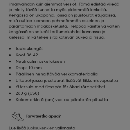
ilmanvaihdon kuin aiemmat versiot. Tämä edistää viileää
ja miellyttävää tunnetta myös pidemmillä lenkeillä.
Kengässä on ulkopohja, jossa on joustourat etujalassa,
mikä auttaa luomaan pehmeämmän askeleen ja
parantamaan maakosketusta. Helppoa käsittelyä varten
kengässä on selkeät tarttumakohdat kannassa ja
kielessä, mikä tekee siitä kätevän pukea ja riisua.
Juoksukengät
Koot 36–42
Neutraaliin askellukseen
Drop: 10 mm
Päällinen hengittävää verkkomateriaalia
Ulkopohjassa joustourat lisäävät liikkumisvapautta
Yttersula med flexspår för ökad rörelsefrihet
263 g (US8)
Kokomerkintä (cm) vastaa jalkaterän pituutta
Tarvitsetko apua?
Lue lisää
juoksukenkien
valinnasta