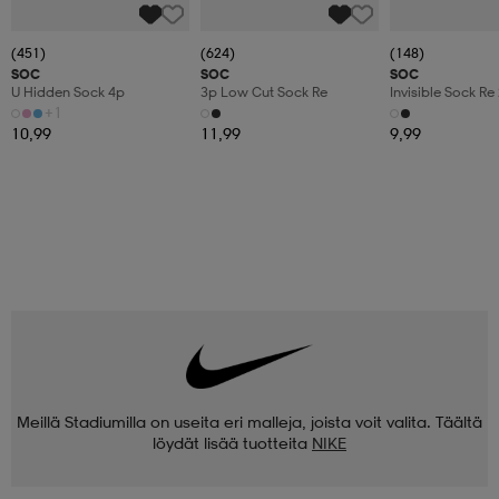
(451)
(624)
(148)
SOC
SOC
SOC
U Hidden Sock 4p
3p Low Cut Sock Re
Invisible Sock Re
+1
10,99
11,99
9,99
Meillä Stadiumilla on useita eri malleja, joista voit valita. Täältä
löydät lisää tuotteita
NIKE