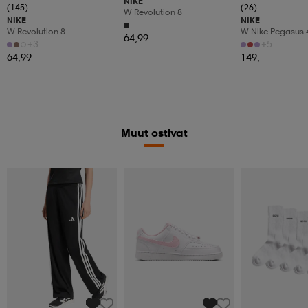
NIKE
(145)
(26)
W Revolution 8
NIKE
NIKE
W Revolution 8
W Nike Pegasus 
64,99
Women's Road R
+3
+5
64,99
149,-
Muut ostivat