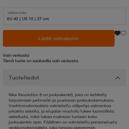
aatteet
tarvikkeet
set
tarvikkeet
aatteet
Valitse koko
EU 42 | US 10 | 27 cm
olasit
asut
set
Lisää ostoskoriin
Vain verkosta
set
it
a
Tämä tuote on saatavilla vain verkosta.
Tuotetiedot
asut
huolto
asut
Nike Revolution 8 on juoksukenkä, joka on kehitetty
it
it
tarjoamaan pehmeän ja joustavan juoksukokemuksen.
Vaahtomateriaalista valmistettu välipohja vaimentaa
jokaista askelta, ja etujalan muotoilu tukee luonnollista
askellusta, mikä takaa mukavan tunteen koko
huolto
huolto
juoksulenkin ajan. Päällinen on valmistettu parannetusta
verkkomateriaalista, joka tarjoaa paremman