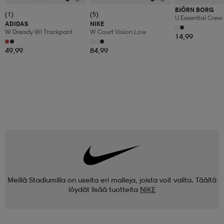
BJÖRN BORG
(1)
(5)
U Essential Crew
ADIDAS
NIKE
W Dready Wl Trackpant
W Court Vision Low
14,99
49,99
84,99
Meillä Stadiumilla on useita eri malleja, joista voit valita. Täältä
löydät lisää tuotteita
NIKE