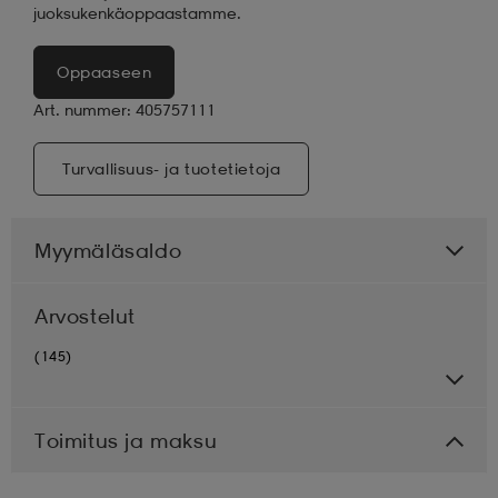
juoksukenkäoppaastamme.
Oppaaseen
Art. nummer: 405757111
Turvallisuus- ja tuotetietoja
Myymäläsaldo
Arvostelut
(145)
Toimitus ja maksu