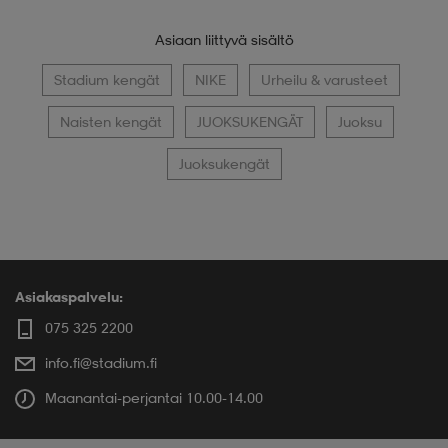
Asiaan liittyvä sisältö
Stadium kengät
NIKE
Urheilu & varusteet
Naisten kengät
JUOKSUKENGÄT
Juoksu
Juoksukengät
Asiakaspalvelu:
075 325 2200
info.fi@stadium.fi
Maanantai-perjantai 10.00-14.00