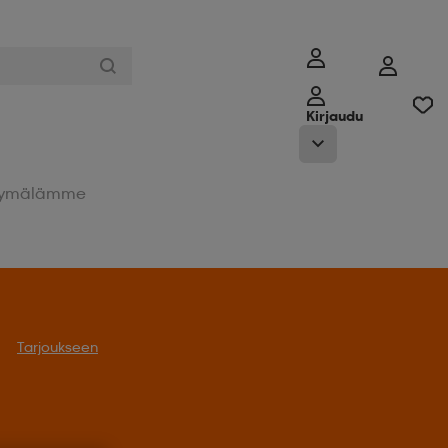
Kirjaudu
ymälämme
Tarjoukseen