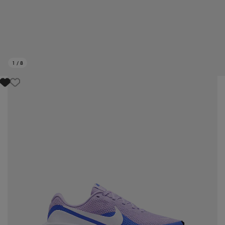
1
/
8