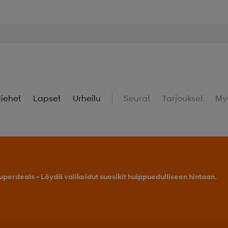
iehet
Lapset
Urheilu
Seurat
Tarjoukset
My
uperdeals – Löydä valikoidut suosikit huippuedulliseen hintaan.