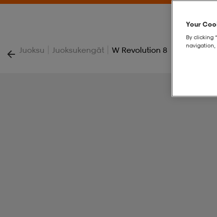
Your Cook
By clicking 
navigation, 
|
|
Juoksu
Juoksukengät
W Revolution 8