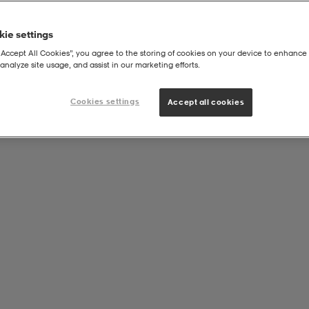
ie settings
“Accept All Cookies”, you agree to the storing of cookies on your device to enhance 
analyze site usage, and assist in our marketing efforts.
Cookies settings
Accept all cookies