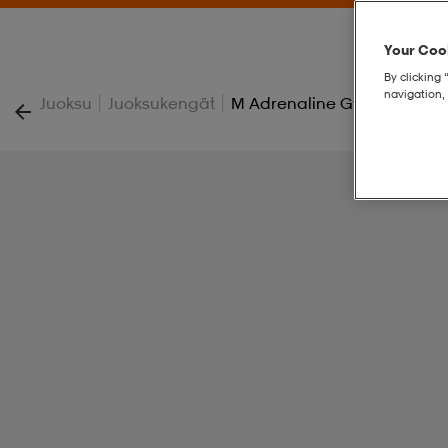
Your Cook
By clicking 
navigation, 
|
|
Juoksu
Juoksukengät
M Adrenaline Gts 25