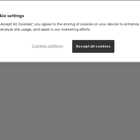
ie settings
“Accept All Cookies”, you agree to the storing of cookies on your device to enhance 
analyze site usage, and assist in our marketing efforts.
Cookies settings
Accept all cookies