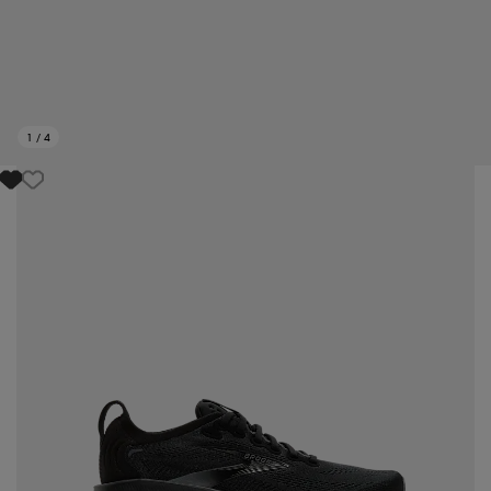
1
/
4