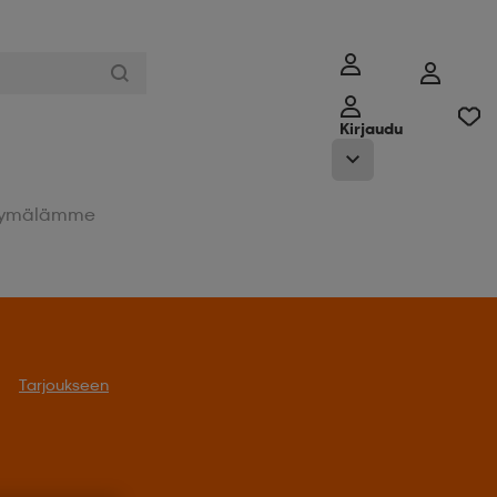
Kirjaudu
ymälämme
Tarjoukseen