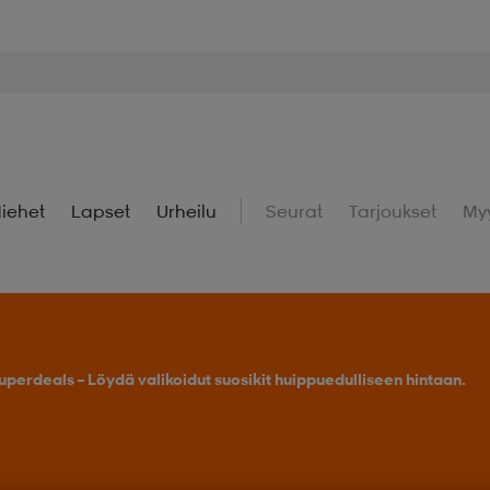
iehet
Lapset
Urheilu
Seurat
Tarjoukset
My
uperdeals – Löydä valikoidut suosikit huippuedulliseen hintaan.