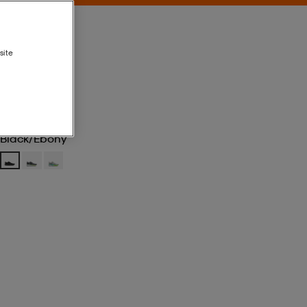
site
Black/ebony
Black/ebony