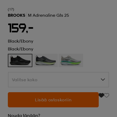
(17)
BROOKS
M Adrenaline Gts 25
159,-
Black/ebony
Black/ebony
Valitse koko
Valitse koko
Lisää ostoskoriin
Nouda tänään?