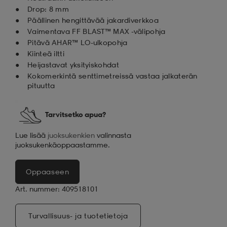
Drop: 8 mm
Päällinen hengittävää jakardiverkkoa
Vaimentava FF BLAST™ MAX -välipohja
Pitävä AHAR™ LO-ulkopohja
Kiinteä iltti
Heijastavat yksityiskohdat
Kokomerkintä senttimetreissä vastaa jalkaterän
pituutta
Tarvitsetko apua?
Lue lisää
juoksukenkien
valinnasta
juoksukenkäoppaastamme.
Oppaaseen
Art. nummer: 409518101
Turvallisuus- ja tuotetietoja