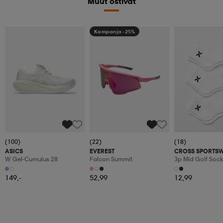
Muut ostivat
Kampanja -25%
(100)
(22)
(18)
ASICS
EVEREST
CROSS SPORTS
W Gel-Cumulus 28
Falcon Summit
3p Mid Golf Sock
149,-
52,99
12,99