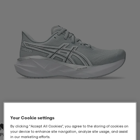
liivit
ikengät
t & pikeepaidat
ikengät
t
saappaat
ingkengät
t
ingkengät
at ja topit
elikengät
dat
engät
engät
t & pikeepaidat
allokengät
t & pikeepaidat
ilykengät
 ja otsapannat
ilykengät
-/Tennis-kengät
t & mekot
andy-/Käsipallo-kengät
eet & lapaset
andy-/Käsipallo-kengät
t & mekot
ikengät
1
/
6
Your Cookie settings
By clicking “Accept All Cookies”, you agree to the storing of cookies on
Piedmont Grey
allokengät
allokengät
engät
your device to enhance site navigation, analyze site usage, and assist
Piedmont Grey
in our marketing efforts.