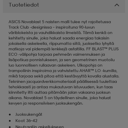
Tuotetiedot
aatteet
tarvikkeet
set
tarvikkeet
aatteet
ASICS Novablast 5 naisten malli tulee nyt rajoitetussa
Track Club -designissa – inspiroituna 90-luvun
väriblokeista ja vauhdikkaista ilmeistä. Tämä kenkä on
olasit
asut
set
kehitetty sinulle, joka haluat saada energiaa takaisin
jokaisella askeleella, riippumatta siitä, juoksetko lyhyitä
matkoja vai pidempiä lenkkejä asfaltilla. FF BLAST™ PLUS
ECO -välipohja tarjoaa pehmeän vaimennuksen ja
set
it
a
lisäpotkua ponnistukseen, ja sen geometrinen muotoilu
luo luonnollisen rullaavan askeleen. Ulkopohja on
trampoliinin inspiroima ja vahvistettu AHAR™ LO -kumilla,
mikä tarjoaa sekä pitoa että kestävyyttä kovalla alustalla.
asut
huolto
asut
Tekninen jacquardverkkomateriaali päällisessä tuulettaa
tehokkaasti ja antaa mukautuvan istuvuuden, kun taas
kiinnitetty iltti auttaa pitämään jalan vakaana juoksun
aikana. Novablast 5 on täydellinen sinulle, joka haluat
it
it
kevyen ja responsiivisen juoksukengän.
Juoksukengät
huolto
huolto
Koot 36–42
Neutraaliin askellukseen