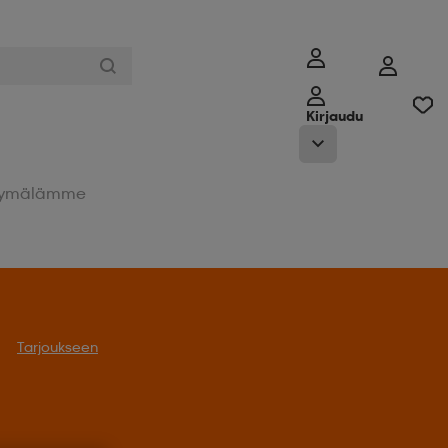
Kirjaudu
ymälämme
Tarjoukseen