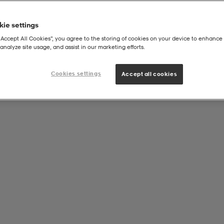
ie settings
“Accept All Cookies”, you agree to the storing of cookies on your device to enhance 
analyze site usage, and assist in our marketing efforts.
Cookies settings
Accept all cookies