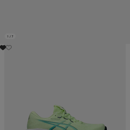
1
/
7