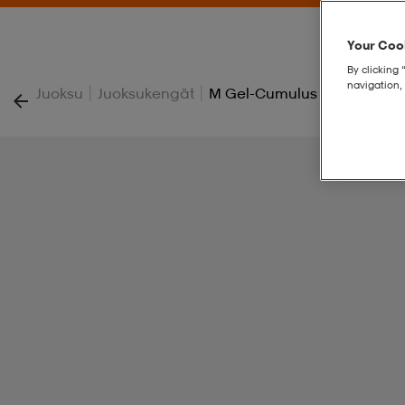
Your Cook
By clicking 
navigation, 
|
|
Juoksu
Juoksukengät
M Gel-Cumulus 28