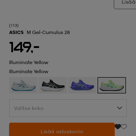
Lisää
(113)
ASICS
M Gel-Cumulus 28
149,-
Illuminate Yellow
Illuminate Yellow
Valitse koko
Valitse koko
Lisää ostoskoriin