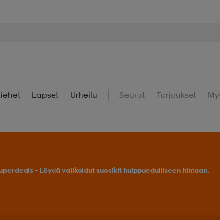
iehet
Lapset
Urheilu
Seurat
Tarjoukset
My
uperdeals – Löydä valikoidut suosikit huippuedulliseen hintaan.