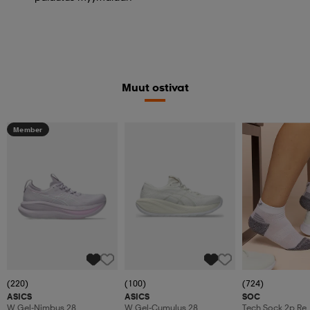
Muut ostivat
Member
(220)
(100)
(724)
ASICS
ASICS
SOC
W Gel-Nimbus 28
W Gel-Cumulus 28
Tech Sock 2p Re