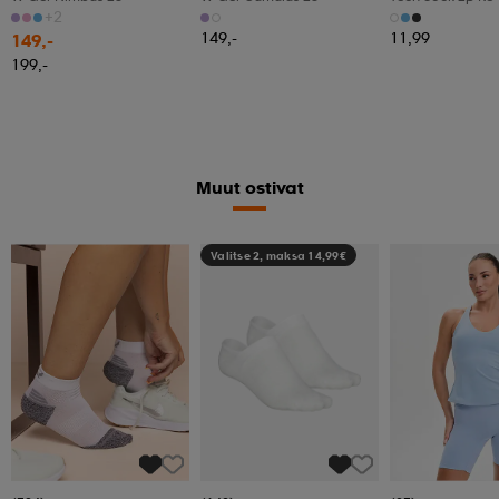
+2
149,-
11,99
149,-
199,-
Muut ostivat
Valitse 2, maksa 14,99€