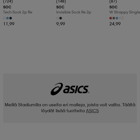
(724)
(148)
(87)
SOC
SOC
SOC
Tech Sock 2p Re
Invisible Sock Re 2p
W Strappy Single
+2
11,99
9,99
24,99
Meillä Stadiumilla on useita eri malleja, joista voit valita. Täältä
löydät lisää tuotteita
ASICS