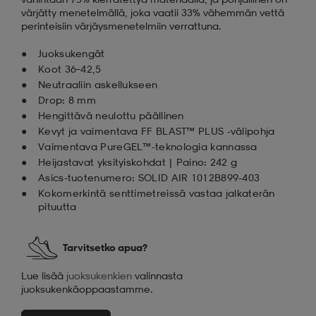
värjätty menetelmällä, joka vaatii 33% vähemmän vettä
perinteisiin värjäysmenetelmiin verrattuna.
Juoksukengät
Koot 36–42,5
Neutraaliin askellukseen
Drop: 8 mm
Hengittävä neulottu päällinen
Kevyt ja vaimentava FF BLAST™ PLUS -välipohja
Vaimentava PureGEL™-teknologia kannassa
Heijastavat yksityiskohdat | Paino: 242 g
Asics-tuotenumero: SOLID AIR 1012B899-403
Kokomerkintä senttimetreissä vastaa jalkaterän
pituutta
Tarvitsetko apua?
Lue lisää
juoksukenkien
valinnasta
juoksukenkäoppaastamme.