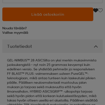
aatteet
tarvikkeet
set
tarvikkeet
aatteet
Lisää ostoskoriin
olasit
asut
set
Nouda tänään?
Valitse
myymälä
set
it
a
Tuotetiedot
GEL-NIMBUS™ 28 ASICSilta on yksi merkin mukavimmista
asut
huolto
asut
juoksukengistä – nyt noin 25 grammaa kevyempi kuin
edellinen versio. Se yhdistää pehmeän ja responsiivisen
FF BLAST™ PLUS -vaimennuksen uuteen PureGEL™-
teknologiaan, mikä antaa tunteen kuin laskeutuisi pilvien
it
it
päälle. Päällisen neulosmateriaali muotoutuu jalan
mukaan ja tarjoaa sekä mukavuutta että hyvän
ilmanvaihdon. HYBRID ASICSGRIP™ -ulkopohja tarjoaa
sekä hyvän pidon että korkean kulutuskestävyyden, mikä
huolto
huolto
takaa hyvän otteen useilla eri alustoilla. Päällinen sisältää
vähintään 75% kierrätettyä materiaalia, ja pohjallinen on