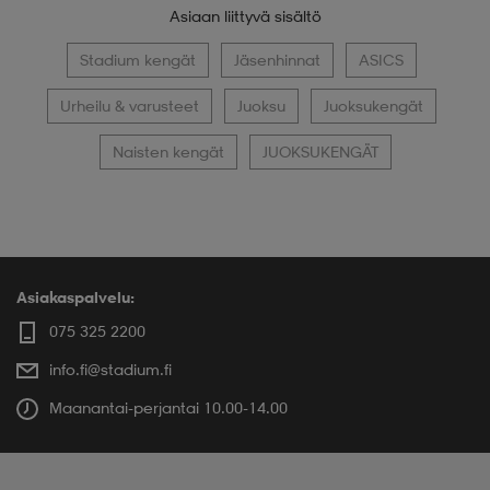
Asiaan liittyvä sisältö
Stadium kengät
Jäsenhinnat
ASICS
Urheilu & varusteet
Juoksu
Juoksukengät
Naisten kengät
JUOKSUKENGÄT
Asiakaspalvelu:
075 325 2200
info.fi@stadium.fi
Maanantai-perjantai 10.00-14.00