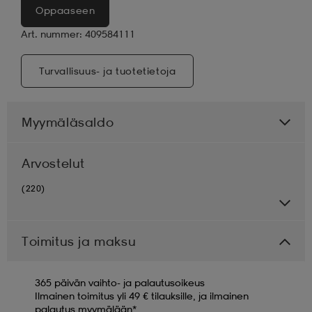
Oppaaseen
Art. nummer: 409584111
Turvallisuus- ja tuotetietoja
Myymäläsaldo
Arvostelut
(220)
Toimitus ja maksu
365 päivän vaihto- ja palautusoikeus
Ilmainen toimitus yli 49 € tilauksille, ja ilmainen
palautus myymälään*