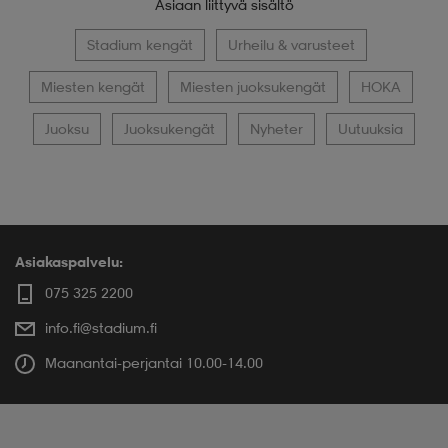
Asiaan liittyvä sisältö
Stadium kengät
Urheilu & varusteet
Miesten kengät
Miesten juoksukengät
HOKA
Juoksu
Juoksukengät
Nyheter
Uutuuksia
Asiakaspalvelu:
075 325 2200
info.fi@stadium.fi
Maanantai-perjantai 10.00-14.00