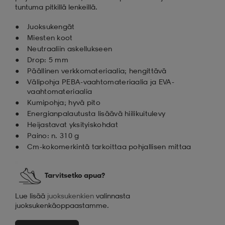
tuntuma pitkillä lenkeillä.
Juoksukengät
Miesten koot
Neutraaliin askellukseen
Drop: 5 mm
Päällinen verkkomateriaalia; hengittävä
Välipohja PEBA-vaahtomateriaalia ja EVA-
vaahtomateriaalia
Kumipohja; hyvä pito
Energianpalautusta lisäävä hiilikuitulevy
Heijastavat yksityiskohdat
Paino: n. 310 g
Cm-kokomerkintä tarkoittaa pohjallisen mittaa
Tarvitsetko apua?
Lue lisää
juoksukenkien
valinnasta
juoksukenkäoppaastamme.