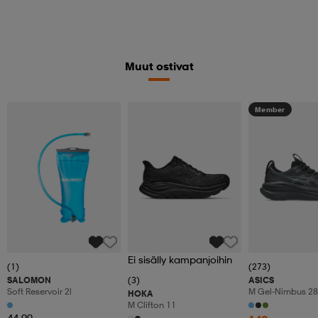
Muut ostivat
Member
Ei sisälly kampanjoihin
(1)
(273)
SALOMON
(3)
ASICS
Soft Reservoir 2l
M Gel-Nimbus 28
HOKA
M Clifton 11
44,99