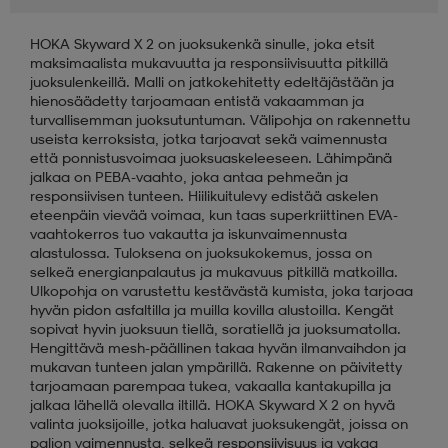
HOKA Skyward X 2 on juoksukenkä sinulle, joka etsit
aatteet
tarvikkeet
set
tarvikkeet
aatteet
maksimaalista mukavuutta ja responsiivisuutta pitkillä
juoksulenkeillä. Malli on jatkokehitetty edeltäjästään ja
hienosäädetty tarjoamaan entistä vakaamman ja
olasit
asut
set
turvallisemman juoksutuntuman. Välipohja on rakennettu
useista kerroksista, jotka tarjoavat sekä vaimennusta
että ponnistusvoimaa juoksuaskeleeseen. Lähimpänä
jalkaa on PEBA-vaahto, joka antaa pehmeän ja
set
it
a
responsiivisen tunteen. Hiilikuitulevy edistää askelen
eteenpäin vievää voimaa, kun taas superkriittinen EVA-
vaahtokerros tuo vakautta ja iskunvaimennusta
alastulossa. Tuloksena on juoksukokemus, jossa on
asut
huolto
asut
selkeä energianpalautus ja mukavuus pitkillä matkoilla.
Ulkopohja on varustettu kestävästä kumista, joka tarjoaa
hyvän pidon asfaltilla ja muilla kovilla alustoilla. Kengät
sopivat hyvin juoksuun tiellä, soratiellä ja juoksumatolla.
it
it
Hengittävä mesh-päällinen takaa hyvän ilmanvaihdon ja
mukavan tunteen jalan ympärillä. Rakenne on päivitetty
tarjoamaan parempaa tukea, vakaalla kantakupilla ja
jalkaa lähellä olevalla iltillä. HOKA Skyward X 2 on hyvä
huolto
huolto
valinta juoksijoille, jotka haluavat juoksukengät, joissa on
paljon vaimennusta, selkeä responsiivisuus ja vakaa