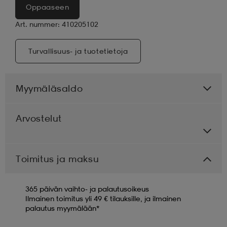
Oppaaseen
Art. nummer: 410205102
Turvallisuus- ja tuotetietoja
Myymäläsaldo
Arvostelut
Toimitus ja maksu
365 päivän vaihto- ja palautusoikeus
Ilmainen toimitus yli 49 € tilauksille, ja ilmainen
palautus myymälään*