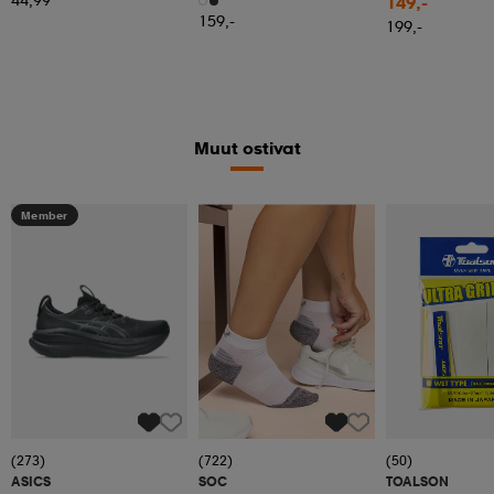
149,-
159,-
199,-
Muut ostivat
Member
(273)
(722)
(50)
ASICS
SOC
TOALSON