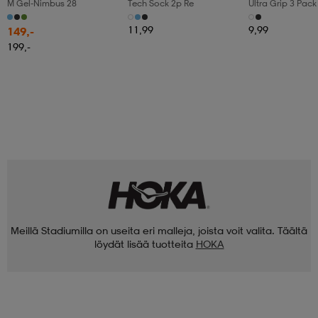
M Gel-Nimbus 28
Tech Sock 2p Re
Ultra Grip 3 Pack
11,99
9,99
149,-
199,-
Meillä Stadiumilla on useita eri malleja, joista voit valita. Täältä
löydät lisää tuotteita
HOKA