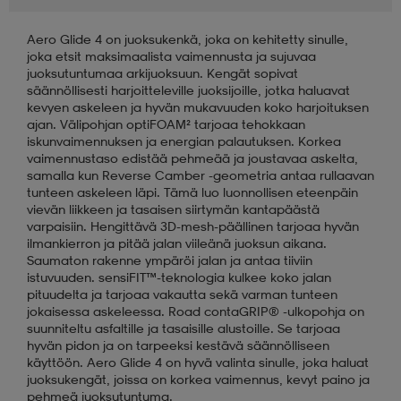
Aero Glide 4 on juoksukenkä, joka on kehitetty sinulle,
aatteet
tarvikkeet
set
tarvikkeet
aatteet
joka etsit maksimaalista vaimennusta ja sujuvaa
juoksutuntumaa arkijuoksuun. Kengät sopivat
säännöllisesti harjoitteleville juoksijoille, jotka haluavat
olasit
asut
set
kevyen askeleen ja hyvän mukavuuden koko harjoituksen
ajan. Välipohjan optiFOAM² tarjoaa tehokkaan
iskunvaimennuksen ja energian palautuksen. Korkea
vaimennustaso edistää pehmeää ja joustavaa askelta,
set
it
a
samalla kun Reverse Camber -geometria antaa rullaavan
tunteen askeleen läpi. Tämä luo luonnollisen eteenpäin
vievän liikkeen ja tasaisen siirtymän kantapäästä
varpaisiin. Hengittävä 3D-mesh-päällinen tarjoaa hyvän
asut
huolto
asut
ilmankierron ja pitää jalan viileänä juoksun aikana.
Saumaton rakenne ympäröi jalan ja antaa tiiviin
istuvuuden. sensiFIT™-teknologia kulkee koko jalan
pituudelta ja tarjoaa vakautta sekä varman tunteen
it
it
jokaisessa askeleessa. Road contaGRIP® -ulkopohja on
suunniteltu asfaltille ja tasaisille alustoille. Se tarjoaa
hyvän pidon ja on tarpeeksi kestävä säännölliseen
käyttöön. Aero Glide 4 on hyvä valinta sinulle, joka haluat
huolto
huolto
juoksukengät, joissa on korkea vaimennus, kevyt paino ja
pehmeä juoksutuntuma.