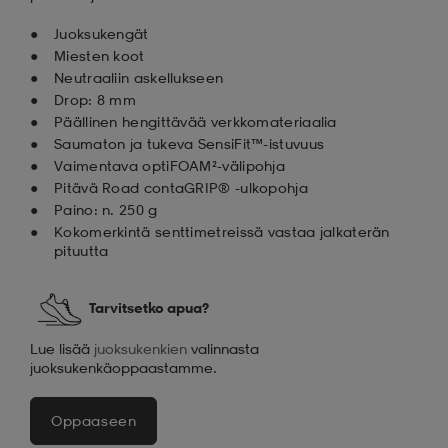
Juoksukengät
Miesten koot
Neutraaliin askellukseen
Drop: 8 mm
Päällinen hengittävää verkkomateriaalia
Saumaton ja tukeva SensiFit™-istuvuus
Vaimentava optiFOAM²-välipohja
Pitävä Road contaGRIP® -ulkopohja
Paino: n. 250 g
Kokomerkintä senttimetreissä vastaa jalkaterän
pituutta
Tarvitsetko apua?
Lue lisää
juoksukenkien
valinnasta
juoksukenkäoppaastamme.
Oppaaseen