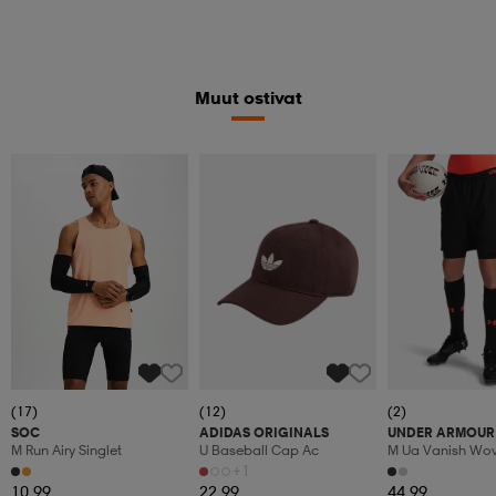
Muut ostivat
(17)
(12)
(2)
SOC
ADIDAS ORIGINALS
UNDER ARMOUR
M Run Airy Singlet
U Baseball Cap Ac
M Ua Vanish Wov
Sts
+1
10,99
22,99
44,99