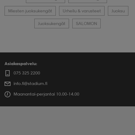
Miesten juoksukengät
Urheilu & varusteet
Juoksu
Juoksukengät
SALOMON
Asiakaspalvelu:
075 325 2200
info.fi@stadium.fi
Maanantai-perjantai 10.00-14.00