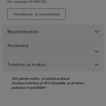
Art. nummer: 411393102
Turvallisuus- ja tuotetietoja
Myymäläsaldo
Arvostelut
Toimitus ja maksu
365 päivän vaihto- ja palautusoikeus
Ilmainen toimitus yli 49 € tilauksille, ja ilmainen
palautus myymälään*