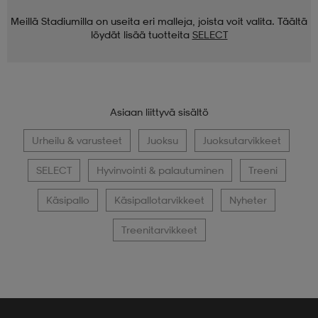
Meillä Stadiumilla on useita eri malleja, joista voit valita. Täältä
löydät lisää tuotteita
SELECT
Asiaan liittyvä sisältö
Urheilu & varusteet
Juoksu
Juoksutarvikkeet
SELECT
Hyvinvointi & palautuminen
Treeni
Käsipallo
Käsipallotarvikkeet
Nyheter
Treenitarvikkeet