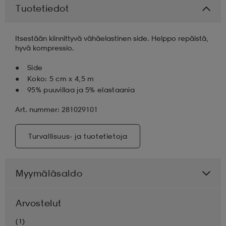
Tuotetiedot
aatteet
tarvikkeet
set
tarvikkeet
aatteet
Itsestään kiinnittyvä vähäelastinen side. Helppo repäistä,
hyvä kompressio.
olasit
asut
set
Side
Koko: 5 cm x 4,5 m
95% puuvillaa ja 5% elastaania
set
it
a
Art. nummer: 281029101
asut
huolto
asut
Turvallisuus- ja tuotetietoja
Myymäläsaldo
it
it
Arvostelut
huolto
huolto
(1)