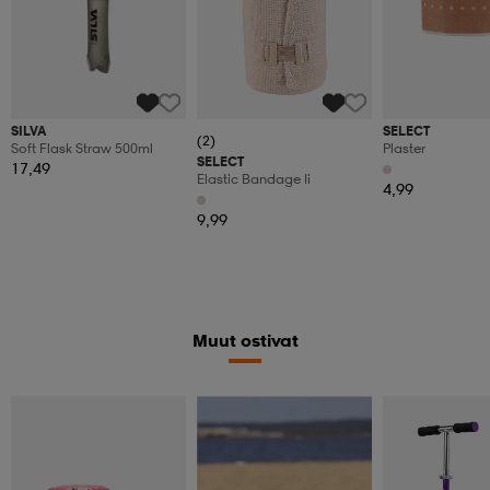
SILVA
SELECT
(2)
Soft Flask Straw 500ml
Plaster
SELECT
17,49
Elastic Bandage Ii
4,99
9,99
Muut ostivat