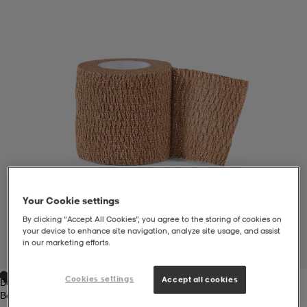
liivit
ikengät
t & pikeepaidat
ikengät
t
saappaat
ingkengät
t
ingkengät
at ja topit
elikengät
dat
engät
engät
t & pikeepaidat
allokengät
t & pikeepaidat
ilykengät
 ja otsapannat
ilykengät
-/Tennis-kengät
Your Cookie settings
By clicking “Accept All Cookies”, you agree to the storing of cookies on
your device to enhance site navigation, analyze site usage, and assist
t & mekot
andy-/Käsipallo-kengät
eet & lapaset
andy-/Käsipallo-kengät
t & mekot
ikengät
in our marketing efforts.
1
/
1
Cookies settings
Accept all cookies
Beige 5 Cm X 4,5m
allokengät
allokengät
engät
Beige 5 Cm X 4,5m