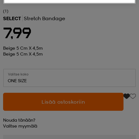
(1)
 ja otsapannat
kengät
rrastot
kengät
rit
alit
SELECT
Stretch Bandage
7,99
eet & lapaset
skengät
ihaiset
skengät
tarvikkeet
Beige 5 Cm X 4,5m
Beige 5 Cm X 4,5m
saappaat
saappaat
eet & lapaset
kengät
Valitse koko
ONE SIZE
rrastot
alit
aatteet
alit
er
Lisää ostoskoriin
kengät
aatteet
kengät
rrastot
Nouda tänään?
Valitse
myymälä
aatteet
ykengät
olasit
ykengät