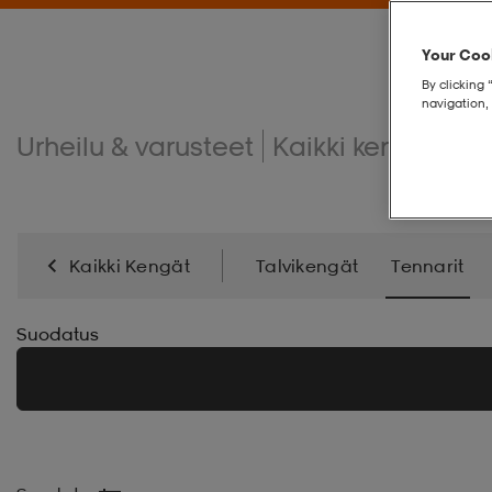
Your Cook
By clicking 
navigation, 
Urheilu & varusteet
Kaikki kengät
Te
Kaikki Kengät
Talvikengät
Tennarit
Kenkätarvikkeet
Suodatus