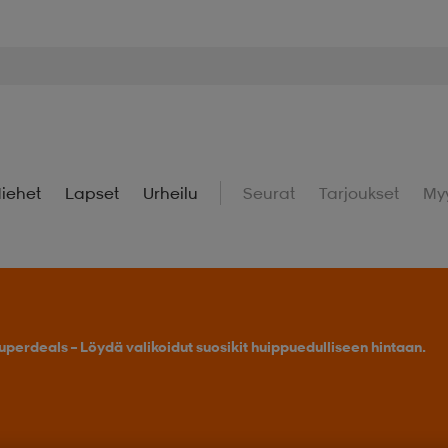
iehet
Lapset
Urheilu
Seurat
Tarjoukset
My
uperdeals – Löydä valikoidut suosikit huippuedulliseen hintaan.