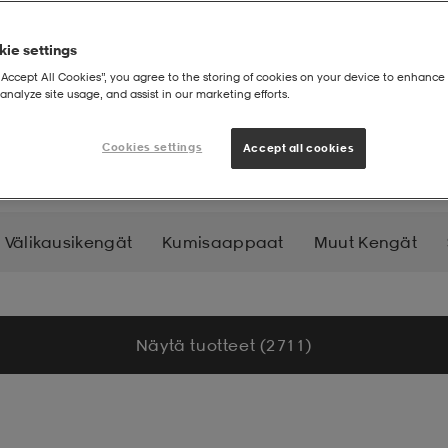
ie settings
“Accept All Cookies”, you agree to the storing of cookies on your device to enhance 
analyze site usage, and assist in our marketing efforts.
nnarit
Cookies settings
Accept all cookies
Välikausikengät
Kumisaappaat
Muut Kengät
Näytä tuotteet (2 711)