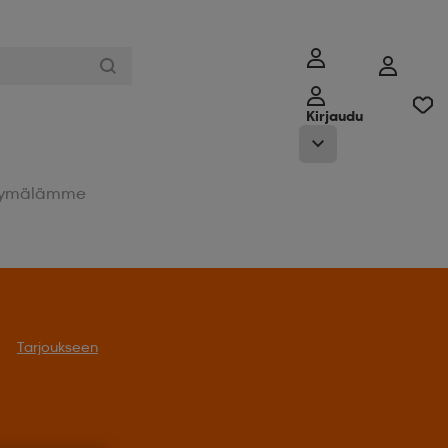
Kirjaudu
ymälämme
Tarjoukseen