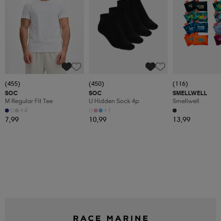
(455)
(450)
(116)
SOC
SOC
SMELLWELL
M Regular Fit Tee
U Hidden Sock 4p
Smellwell
+4
+1
7,99
10,99
13,99