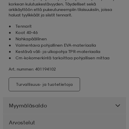
korkean kulutuskestävyyden. Täydelliset sekä
arkikäyttöön että pukeutuneempiin tilaisuuksiin, joissa
haluat tyylikkäät ja siistit tennarit.
Tennarit
Koot 40–46
Nahkapäällinen
Vaimentava pohjallinen EVA-materiaalia
Kestävä väli- ja ulkopohja TPR-materiaalia
Cm-kokomerkintä tarkoittaa pohjallisen mittaa
Art. nummer: 401194102
Turvallisuus- ja tuotetietoja
Myymäläsaldo
Arvostelut