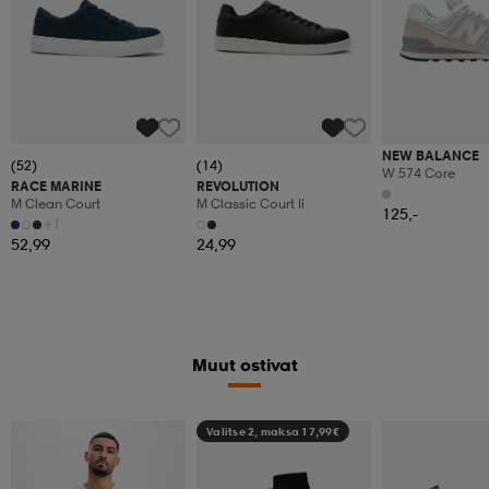
NEW BALANCE
(52)
(14)
W 574 Core
RACE MARINE
REVOLUTION
M Clean Court
M Classic Court Ii
125,-
+1
52,99
24,99
Muut ostivat
Valitse 2, maksa 17,99€