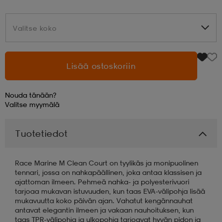
aatteet
tarvikkeet
set
tarvikkeet
aatteet
Valitse koko
Valitse koko
olasit
asut
set
Lisää ostoskoriin
Nouda tänään?
set
it
a
Valitse
myymälä
Tuotetiedot
asut
huolto
asut
Race Marine M Clean Court on tyylikäs ja monipuolinen
it
it
tennari, jossa on nahkapäällinen, joka antaa klassisen ja
ajattoman ilmeen. Pehmeä nahka- ja polyesterivuori
tarjoaa mukavan istuvuuden, kun taas EVA-välipohja lisää
mukavuutta koko päivän ajan. Vahatut kengännauhat
huolto
huolto
antavat elegantin ilmeen ja vakaan nauhoituksen, kun
taas TPR-välipohja ja ulkopohja tarjoavat hyvän pidon ja