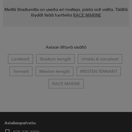
Meillä Stadiumilla on useita eri malleja, joista voit valita. Täältä
löydät lisää tuotteita
RACE MARINE
Asiaan liittyvä sisältö
Lenkkarit
Stadium kengät
Urheilu & varusteet
Tennarit
Miesten kengät
MIESTEN TENNARIT
RACE MARINE
Asiakaspalvelu:
075 325 2200