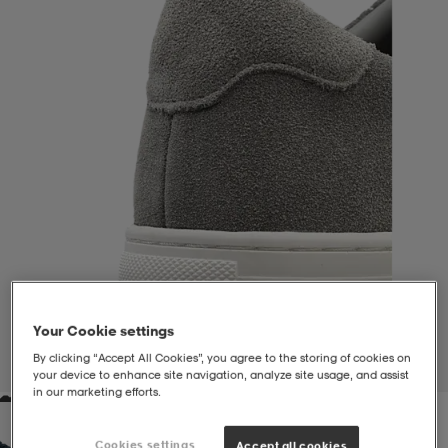
liivit
ikengät
t & pikeepaidat
ikengät
t
saappaat
ingkengät
t
ingkengät
at ja topit
elikengät
dat
engät
engät
t & pikeepaidat
allokengät
t & pikeepaidat
ilykengät
 ja otsapannat
ilykengät
-/Tennis-kengät
Your Cookie settings
t & mekot
andy-/Käsipallo-kengät
eet & lapaset
andy-/Käsipallo-kengät
t & mekot
ikengät
By clicking “Accept All Cookies”, you agree to the storing of cookies on
1
/
6
your device to enhance site navigation, analyze site usage, and assist
in our marketing efforts.
allokengät
allokengät
engät
Cookies settings
Accept all cookies