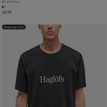
M Levi Hood
34,99
Kampanja -25%