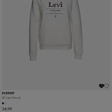
EVEREST
W Levi Hood
34,99