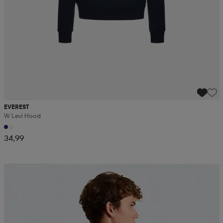
EVEREST
W Levi Hood
34,99
Kampanja -25%