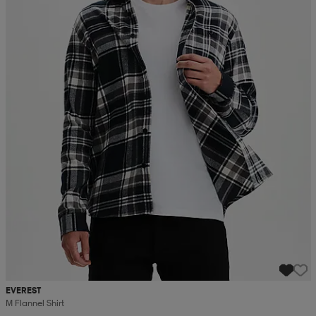
 ja otsapannat
kengät
rrastot
kengät
rit
alit
eet & lapaset
skengät
ihaiset
skengät
tarvikkeet
saappaat
saappaat
eet & lapaset
kengät
rrastot
alit
aatteet
alit
er
kengät
aatteet
kengät
rrastot
EVEREST
aatteet
ykengät
olasit
ykengät
M Flannel Shirt