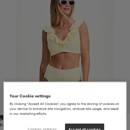
liivit
ikengät
t & pikeepaidat
ikengät
t
saappaat
ingkengät
t
ingkengät
at ja topit
elikengät
dat
engät
engät
t & pikeepaidat
allokengät
t & pikeepaidat
ilykengät
 ja otsapannat
ilykengät
-/Tennis-kengät
Your Cookie settings
t & mekot
andy-/Käsipallo-kengät
eet & lapaset
andy-/Käsipallo-kengät
t & mekot
ikengät
By clicking “Accept All Cookies”, you agree to the storing of cookies on
1
/
7
your device to enhance site navigation, analyze site usage, and assist
in our marketing efforts.
Pastel Yellow
allokengät
allokengät
engät
Pastel Yellow
Cookies settings
Accept all cookies