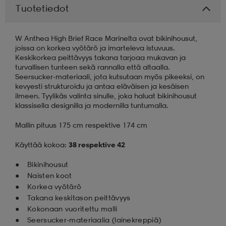
Tuotetiedot
aatteet
tarvikkeet
set
tarvikkeet
aatteet
W Anthea High Brief Race Marinelta ovat bikinihousut,
joissa on korkea vyötärö ja imarteleva istuvuus.
Keskikorkea peittävyys takana tarjoaa mukavan ja
olasit
asut
set
turvallisen tunteen sekä rannalla että altaalla.
Seersucker-materiaali, jota kutsutaan myös pikeeksi, on
kevyesti strukturoidu ja antaa eläväisen ja kesäisen
ilmeen. Tyylikäs valinta sinulle, joka haluat bikinihousut
set
it
a
klassisella designilla ja modernilla tuntumalla.
Mallin pituus 175 cm respektive 174 cm
asut
huolto
asut
Käyttää kokoa:
38 respektive 42
Bikinihousut
it
it
Naisten koot
Korkea vyötärö
Takana keskitason peittävyys
Kokonaan vuoritettu malli
huolto
huolto
Seersucker-materiaalia (lainekreppiä)