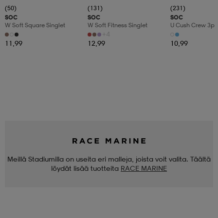
(50)
(131)
(231)
SOC
SOC
SOC
W Soft Square Singlet
W Soft Fitness Singlet
U Cush Crew 3p
+4
11,99
12,99
10,99
Meillä Stadiumilla on useita eri malleja, joista voit valita. Täältä
löydät lisää tuotteita
RACE MARINE