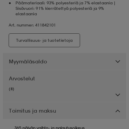
Päämateriaali: 93% polyesteriä ja 7% elastaania |
Sisävuori: 91% kierrätettyä polyesteriä ja 9%
elastaania
Art. nummer: 411842101
Turvallisuus- ja tuotetietoja
Myymäläsaldo
Arvostelut
(8)
Toimitus ja maksu
365 päivän vaihto- ja palautusoikeus