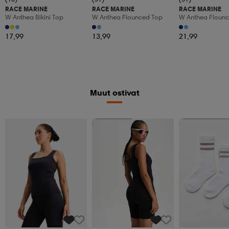
RACE MARINE
RACE MARINE
RACE MARINE
W Anthea Bikini Top
W Anthea Flounced Top
W Anthea Floun
17,99
13,99
21,99
Muut ostivat
Katso hintaa
Valitse 2, maksa