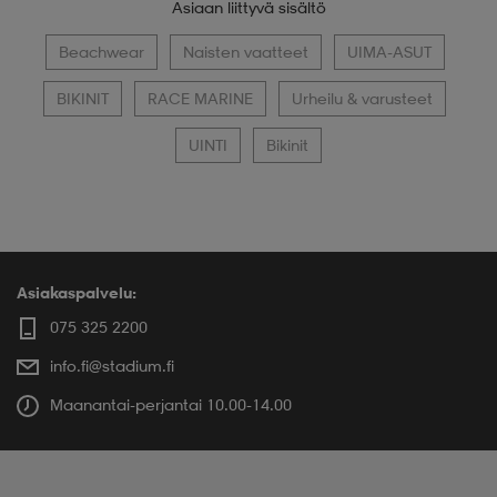
Asiaan liittyvä sisältö
Beachwear
Naisten vaatteet
UIMA-ASUT
BIKINIT
RACE MARINE
Urheilu & varusteet
UINTI
Bikinit
Asiakaspalvelu:
075 325 2200
info.fi@stadium.fi
Maanantai-perjantai 10.00-14.00