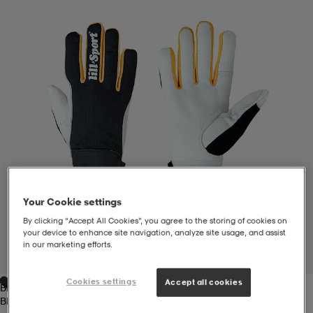
liivit
ikengät
t & pikeepaidat
ikengät
t
saappaat
ingkengät
t
ingkengät
at ja topit
elikengät
dat
engät
engät
t & pikeepaidat
allokengät
t & pikeepaidat
ilykengät
 ja otsapannat
ilykengät
-/Tennis-kengät
Your Cookie settings
By clicking “Accept All Cookies”, you agree to the storing of cookies on
your device to enhance site navigation, analyze site usage, and assist
t & mekot
andy-/Käsipallo-kengät
eet & lapaset
andy-/Käsipallo-kengät
t & mekot
ikengät
in our marketing efforts.
1
/
1
Cookies settings
Accept all cookies
Black / Yellow
allokengät
allokengät
engät
Black / Yellow