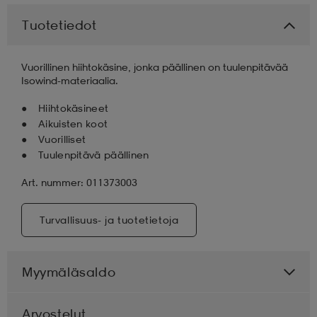
Tuotetiedot
aatteet
tarvikkeet
set
tarvikkeet
aatteet
Vuorillinen hiihtokäsine, jonka päällinen on tuulenpitävää
Isowind-materiaalia.
olasit
asut
set
Hiihtokäsineet
Aikuisten koot
set
it
a
Vuorilliset
Tuulenpitävä päällinen
Art. nummer: 011373003
asut
huolto
asut
Turvallisuus- ja tuotetietoja
it
it
Myymäläsaldo
huolto
huolto
Arvostelut