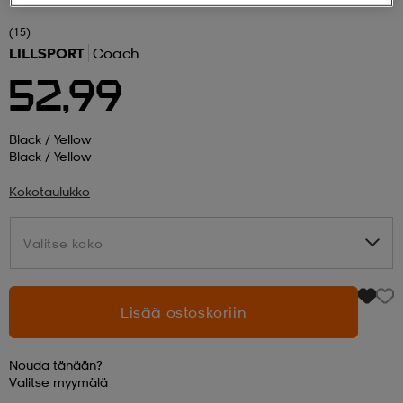
(15)
 ja otsapannat
kengät
rrastot
kengät
rit
alit
LILLSPORT
Coach
52,99
eet & lapaset
skengät
ihaiset
skengät
tarvikkeet
Black / Yellow
Black / Yellow
saappaat
saappaat
eet & lapaset
kengät
Kokotaulukko
rrastot
alit
aatteet
alit
er
Valitse koko
Valitse koko
kengät
aatteet
kengät
rrastot
Lisää ostoskoriin
Nouda tänään?
aatteet
ykengät
olasit
ykengät
Valitse
myymälä