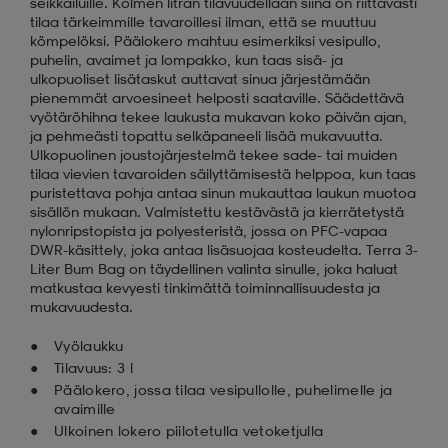
seikkailuille. Kolmen litran tilavuudellaan siinä on riittävästi
tilaa tärkeimmille tavaroillesi ilman, että se muuttuu
kömpelöksi. Päälokero mahtuu esimerkiksi vesipullo,
puhelin, avaimet ja lompakko, kun taas sisä- ja
ulkopuoliset lisätaskut auttavat sinua järjestämään
pienemmät arvoesineet helposti saataville. Säädettävä
vyötäröhihna tekee laukusta mukavan koko päivän ajan,
ja pehmeästi topattu selkäpaneeli lisää mukavuutta.
Ulkopuolinen joustojärjestelmä tekee sade- tai muiden
tilaa vievien tavaroiden säilyttämisestä helppoa, kun taas
puristettava pohja antaa sinun mukauttaa laukun muotoa
sisällön mukaan. Valmistettu kestävästä ja kierrätetystä
nylonripstopista ja polyesteristä, jossa on PFC-vapaa
DWR-käsittely, joka antaa lisäsuojaa kosteudelta. Terra 3-
Liter Bum Bag on täydellinen valinta sinulle, joka haluat
matkustaa kevyesti tinkimättä toiminnallisuudesta ja
mukavuudesta.
Vyölaukku
Tilavuus: 3 l
Päälokero, jossa tilaa vesipullolle, puhelimelle ja
avaimille
Ulkoinen lokero piilotetulla vetoketjulla