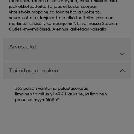
tarjouksiin. Tarjous ei koske pyöriä, elektroniikkaa eikä
jääkiekkotuotteita. Tarjous ei koske suoraan
yhteistyökumppaneilta toimitettavia tuotteita,
seuratuotteita, lahjakortteja eikä tuotteita, joissa on
merkintä "Ei sisälly kampanjoihin". Ei voimassa Stadium
Outlet -myymälöissä. Alennus lasketaan kassalla.
Arvostelut
Toimitus ja maksu
365 päivän vaihto- ja palautusoikeus
Ilmainen toimitus yli 49 € tilauksille, ja ilmainen
palautus myymälään*