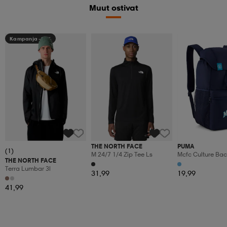
Muut ostivat
Kampanja -25%
THE NORTH FACE
PUMA
(1)
M 24/7 1/4 Zip Tee Ls
Mcfc Culture Ba
THE NORTH FACE
Terra Lumbar 3l
31,99
19,99
41,99