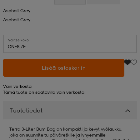
Asphalt Grey
aatteet
tarvikkeet
set
tarvikkeet
aatteet
Asphalt Grey
olasit
asut
set
Valitse koko
ONESIZE
set
it
a
Lisää ostoskoriin
asut
huolto
asut
Vain verkosta
Tämä tuote on saatavilla vain verkosta.
it
it
Tuotetiedot
Terra 3-Liter Bum Bag on kompakti ja kevyt vyölaukku,
huolto
huolto
joka on suunniteltu päiväretkille ja lyhyemmille