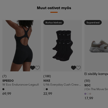
Muut ostivat myös
Katso hintaa
Superdeal
Ei sisälly kamp
(7)
(188)
SPEEDO
NIKE
(50)
W Eco Endurance+legsuit
U Nk Everyday Cush Crew
SOC
6pr-Bd
J On The Move S
69,99
22,99
17,99