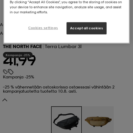
By clicking “Accept All Cookies”, you agree to the storing of cookies on
your device to enhance site navigation, analyze site usage, and assist
 ja otsapannat
kengät
rrastot
kengät
rit
alit
in our marketing efforts.
Asphalt Grey
Cookies settings
Accept all cookies
Asphalt Grey
eet & lapaset
skengät
ihaiset
skengät
tarvikkeet
THE NORTH FACE
Terra Lumbar 3l
Kampanja -25%
41,99
saappaat
saappaat
eet & lapaset
kengät
Kampanja -25%
rrastot
alit
aatteet
alit
er
–25 % vähennetään ostoskorissa ostaessasi vähintään 2
kampanjatuotetta tuotetta 10.8. asti.
kengät
aatteet
kengät
rrastot
aatteet
ykengät
olasit
ykengät