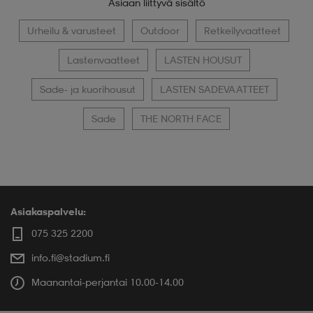
Asiaan liittyvä sisältö
Urheilu & varusteet
Outdoor
Retkeilyvaatteet
Lastenvaatteet
LASTEN HOUSUT
Sade- ja kuorihousut
LASTEN SADEVAATTEET
Sade
THE NORTH FACE
Asiakaspalvelu:
075 325 2200
info.fi@stadium.fi
Maanantai-perjantai 10.00-14.00