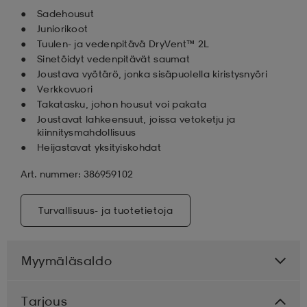
Sadehousut
Juniorikoot
Tuulen- ja vedenpitävä DryVent™ 2L
Sinetöidyt vedenpitävät saumat
Joustava vyötärö, jonka sisäpuolella kiristysnyöri
Verkkovuori
Takatasku, johon housut voi pakata
Joustavat lahkeensuut, joissa vetoketju ja
kiinnitysmahdollisuus
Heijastavat yksityiskohdat
Art. nummer: 386959102
Turvallisuus- ja tuotetietoja
Myymäläsaldo
Tarjous