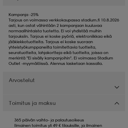
Kampanja -25%
Tarjous on voimassa verkkokaupassa stadium.fi 10.8.2026
asti, kun ostat vähintään 2 kampanjaan kuuluvaa
normaalihintaista tuotetta. Ei voi yhdistää muihin
tarjouksiin. Tarjous ei koske pyöriä, elektroniikkaa eikä
jääkiekkotuotteita. Tarjous ei koske suoraan
yhteistyökumppaneilta toimitettavia tuotteita,
seuratuotteita, lahjakortteja eikä tuotteita, joissa on
merkintä "Ei sisälly kampanjoihin". Ei voimassa Stadium
Outlet -myymälöissä. Alennus lasketaan kassalla.
Arvostelut
Toimitus ja maksu
365 päivän vaihto- ja palautusoikeus
Ilmainen toimitus yli 49 € tilauksille, ja ilmainen