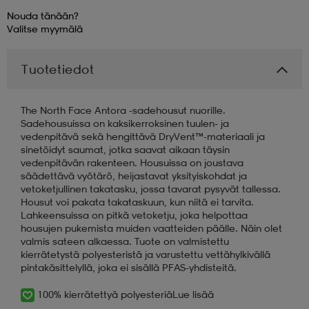
Nouda tänään?
Valitse
myymälä
aatteet
tarvikkeet
set
tarvikkeet
aatteet
Tuotetiedot
olasit
asut
set
The North Face Antora -sadehousut nuorille.
Sadehousuissa on kaksikerroksinen tuulen- ja
set
it
a
vedenpitävä sekä hengittävä DryVent™-materiaali ja
sinetöidyt saumat, jotka saavat aikaan täysin
vedenpitävän rakenteen. Housuissa on joustava
säädettävä vyötärö, heijastavat yksityiskohdat ja
asut
huolto
asut
vetoketjullinen takatasku, jossa tavarat pysyvät tallessa.
Housut voi pakata takataskuun, kun niitä ei tarvita.
Lahkeensuissa on pitkä vetoketju, joka helpottaa
housujen pukemista muiden vaatteiden päälle. Näin olet
it
it
valmis sateen alkaessa. Tuote on valmistettu
kierrätetystä polyesteristä ja varustettu vettähylkivällä
pintakäsittelyllä, joka ei sisällä PFAS-yhdisteitä.
huolto
huolto
100% kierrätettyä polyesteriä
Lue lisää