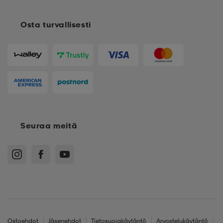
Osta turvallisesti
Seuraa meitä
Ostoehdot
Jäsenehdot
Tietosuojakäytäntö
Arvostelukäytäntö