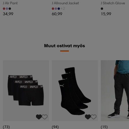
J Alr Pant
J Allround Jacket
J Stretch Glove
+2
34,99
60,99
15,99
Muut ostivat myös
(73)
(94)
(15)